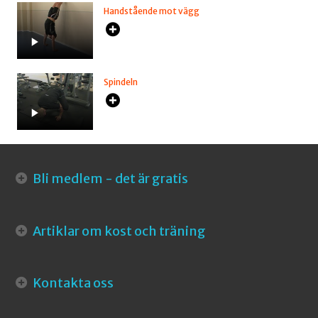
Handstående mot vägg
Spindeln
Bli medlem - det är gratis
Artiklar om kost och träning
Kontakta oss