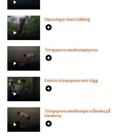
Dipssvingar i barrställning
Tricepspress med kompispress
Enarms tricepspress mot vägg
Tricepspress med kompis ståendes på
händerna