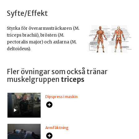
Syfte/Effekt
Styrka för överarmssträckaren (M.
triceps brachii), brösten (M.
pectoralis major) och axlarna (M.
deltoideus).
Fler övningar som också tränar
muskelgruppen
triceps
Dipspress i maskin
Armfäktning