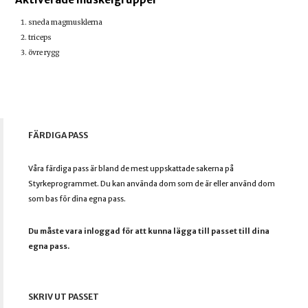
sneda magmusklerna
triceps
övre rygg
FÄRDIGA PASS
Våra färdiga pass är bland de mest uppskattade sakerna på
Styrkeprogrammet. Du kan använda dom som de är eller använd dom
som bas för dina egna pass.
Du måste vara inloggad för att kunna lägga till passet till dina
egna pass.
SKRIV UT PASSET