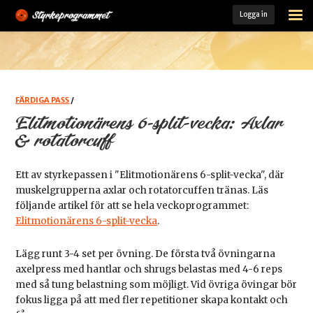
Logga in
STARTSIDA
ÖVNINGSARKIV
FÄRDIGA PASS
FÄRDIGA PASS
/
Elitmotionärens 6-split-vecka: Axlar
MINA PASS
& rotatorcuff
MIN TRÄNINGSLOGG
Ett av styrkepassen i "Elitmotionärens 6-split-vecka", där
muskelgrupperna axlar och rotatorcuffen tränas. Läs
KOST- OCH TRÄNINGSGUIDE
följande artikel för att se hela veckoprogrammet:
Elitmotionärens 6-split-vecka
.
LADDA HEM VÅR APP
Lägg runt 3-4 set per övning. De första två övningarna
MEDLEM
axelpress med hantlar och shrugs belastas med 4-6 reps
med så tung belastning som möjligt. Vid övriga övingar bör
fokus ligga på att med fler repetitioner skapa kontakt och