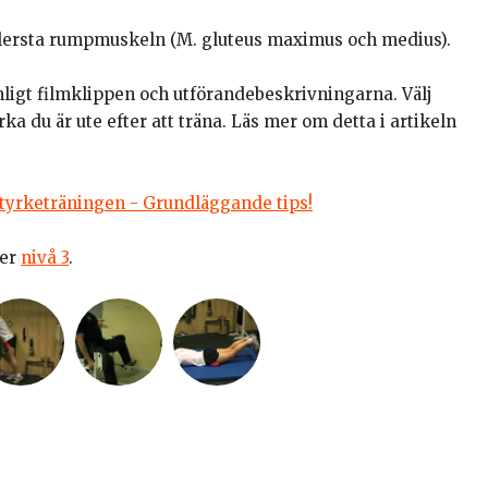
llersta rumpmuskeln (M. gluteus maximus och medius).
nligt filmklippen och utförandebeskrivningarna. Välj
rka du är ute efter att träna. Läs mer om detta i artikeln
yrketräningen - Grundläggande tips!
ler
nivå 3
.