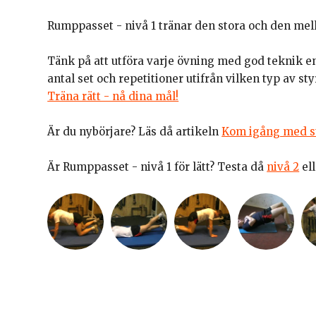
Rumppasset - nivå 1 tränar den stora och den me
Tänk på att utföra varje övning med god teknik e
antal set och repetitioner utifrån vilken typ av sty
Träna rätt - nå dina mål!
Är du nybörjare? Läs då artikeln
Kom igång med st
Är Rumppasset - nivå 1 för lätt? Testa då
nivå 2
el