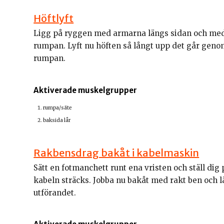
Höftlyft
Ligg på ryggen med armarna längs sidan och me
rumpan. Lyft nu höften så långt upp det går geno
rumpan.
Aktiverade muskelgrupper
rumpa/säte
baksida lår
Rakbensdrag bakåt i kabelmaskin
Sätt en fotmanchett runt ena vristen och ställ dig 
kabeln sträcks. Jobba nu bakåt med rakt ben och l
utförandet.