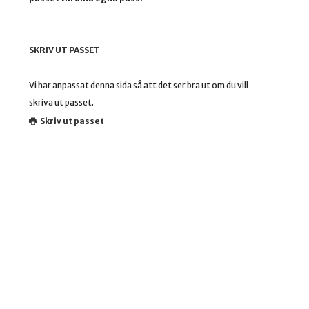
SKRIV UT PASSET
Vi har anpassat denna sida så att det ser bra ut om du vill
skriva ut passet.
Skriv ut passet