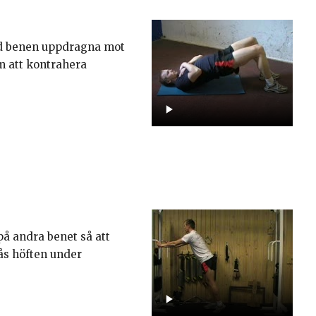
d benen uppdragna mot
m att kontrahera
på andra benet så att
ås höften under