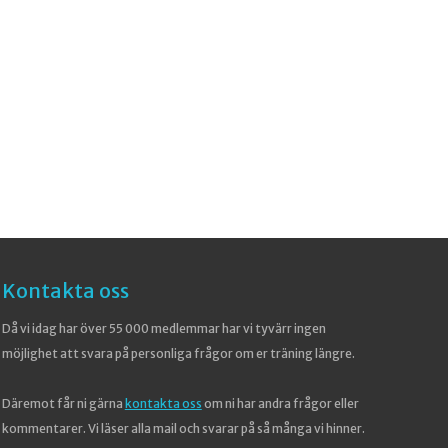
Kontakta oss
Då vi idag har över 55 000 medlemmar har vi tyvärr ingen
möjlighet att svara på personliga frågor om er träning längre.
Däremot får ni gärna
kontakta oss
om ni har andra frågor eller
kommentarer. Vi läser alla mail och svarar på så många vi hinner.