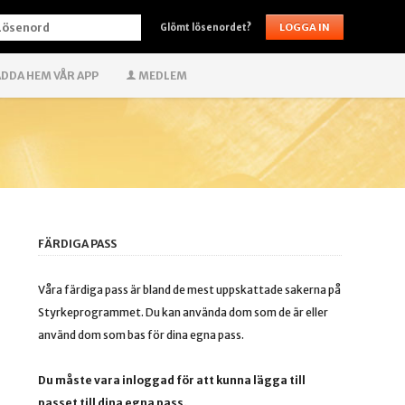
ÖSENORD
Glömt lösenordet?
DDA HEM VÅR APP
MEDLEM
FÄRDIGA PASS
Våra färdiga pass är bland de mest uppskattade sakerna på
Styrkeprogrammet. Du kan använda dom som de är eller
använd dom som bas för dina egna pass.
Du måste vara inloggad för att kunna lägga till
passet till dina egna pass.