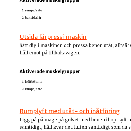
Aktiverade muskelgrupper
rumpa/säte
baksida lår
Utsida lårpress i maskin
Sätt dig i maskinen och pressa benen utåt, alltså i
håll emot på tillbakavägen.
Aktiverade muskelgrupper
höftböjarna
rumpa/säte
Rumplyft med utåt- och inåtföring
Ligg på på mage på golvet med benen ihop. Lyft 
samtidigt, håll kvar de i luften samtidigt som du 