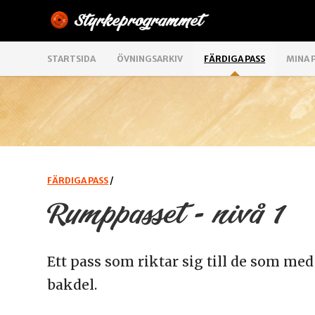
STARTSIDA
ÖVNINGSARKIV
FÄRDIGA PASS
MINA 
FÄRDIGA PASS
/
Rumppasset - nivå 1
Ett pass som riktar sig till de som med
bakdel.