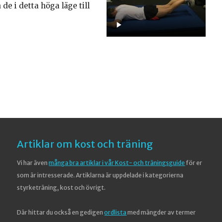
 de i detta höga läge till
Artiklar om kost och träning
Vi har även
många bra artiklar i vår Kost- och träningsguide
för er
som är intresserade. Artiklarna är uppdelade i kategorierna
styrketräning, kost och övrigt.
Där hittar du också en gedigen
ordlista
med mängder av termer