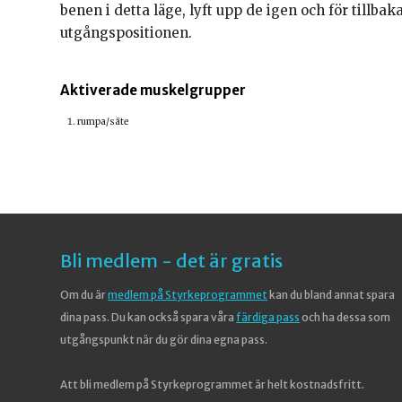
benen i detta läge, lyft upp de igen och för tillbaka
utgångspositionen.
Aktiverade muskelgrupper
rumpa/säte
Bli medlem - det är gratis
Om du är
medlem på Styrkeprogrammet
kan du bland annat spara
dina pass. Du kan också spara våra
färdiga pass
och ha dessa som
utgångspunkt när du gör dina egna pass.
Att bli medlem på Styrkeprogrammet är helt kostnadsfritt.