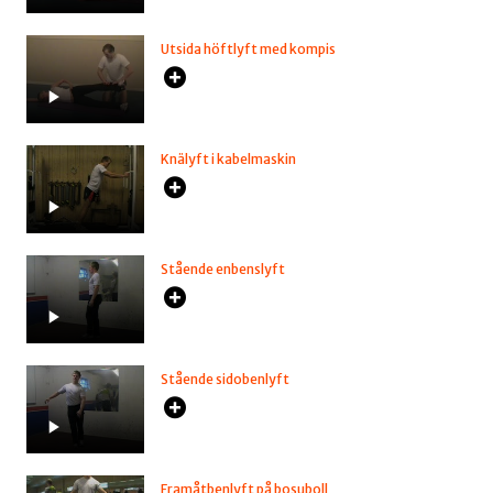
Utsida höftlyft med kompis
Knälyft i kabelmaskin
Stående enbenslyft
Stående sidobenlyft
Framåtbenlyft på bosuboll