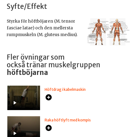
Syfte/Effekt
Styrka för höftböjaren (M. tensor
fasciae latae) och den mellersta
rumpmuskeln (M. gluteus medius).
Fler övningar som
också tränar muskelgruppen
höftböjarna
Höftdrag i kabelmaskin
Raka höftlyft med kompis