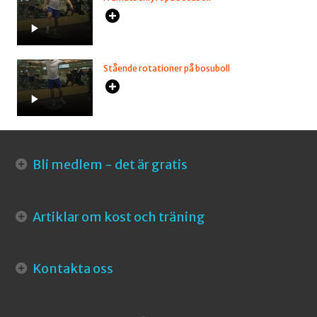
Stående rotationer på bosuboll
Bli medlem - det är gratis
Artiklar om kost och träning
Kontakta oss