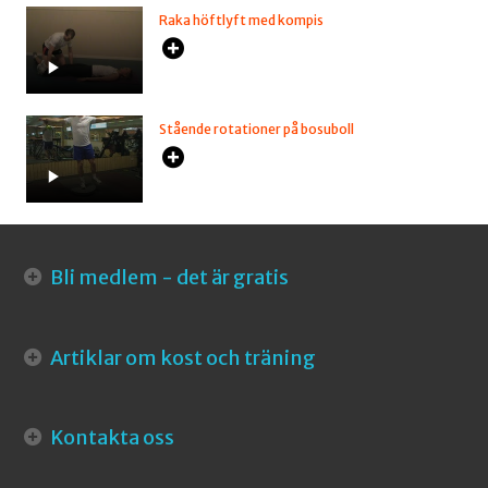
Raka höftlyft med kompis
Stående rotationer på bosuboll
Bli medlem - det är gratis
Artiklar om kost och träning
Kontakta oss