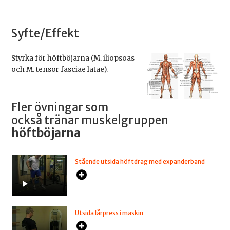
Syfte/Effekt
Styrka för höftböjarna (M. iliopsoas
och M. tensor fasciae latae).
Fler övningar som
också tränar muskelgruppen
höftböjarna
Stående utsida höftdrag med expanderband
Utsida lårpress i maskin