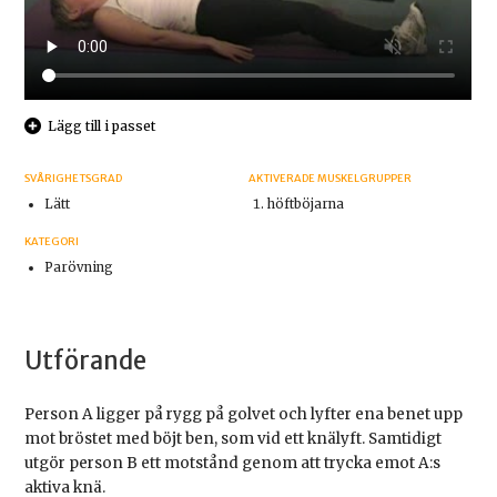
Lägg till i passet
SVÅRIGHETSGRAD
AKTIVERADE MUSKELGRUPPER
Lätt
höftböjarna
KATEGORI
Parövning
Utförande
Person A ligger på rygg på golvet och lyfter ena benet upp
mot bröstet med böjt ben, som vid ett knälyft. Samtidigt
utgör person B ett motstånd genom att trycka emot A:s
aktiva knä.