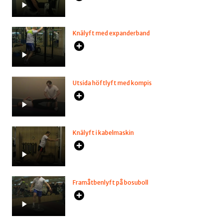
Knälyft med expanderband
Utsida höftlyft med kompis
Knälyft i kabelmaskin
Framåtbenlyft på bosuboll