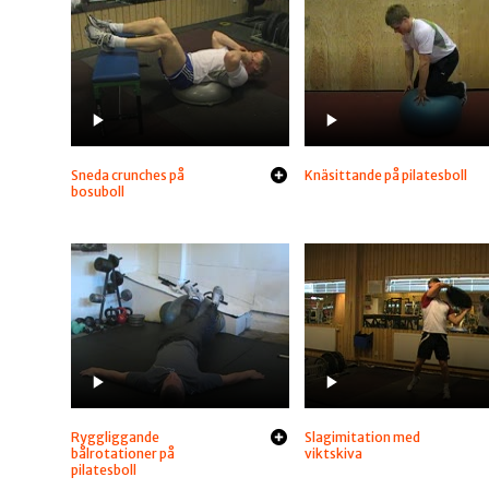
Sneda crunches på
Knäsittande på pilatesboll
bosuboll
Ryggliggande
Slagimitation med
bålrotationer på
viktskiva
pilatesboll