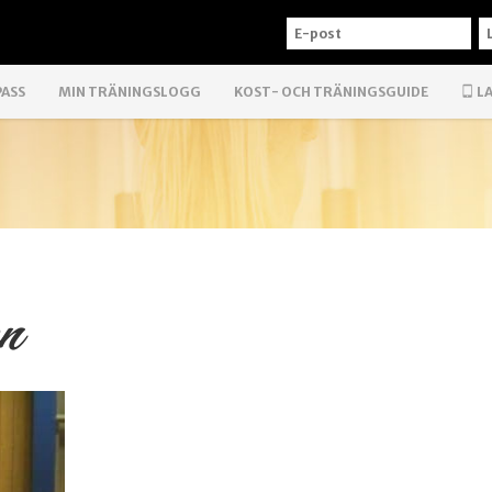
E-
L
POST
PASS
MIN TRÄNINGSLOGG
KOST- OCH TRÄNINGSGUIDE
LA
en