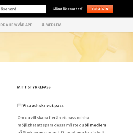
ÖSENORD
Glömt lösenordet?
DDA HEM VÅR APP
MEDLEM
MITT STYRKEPASS
Visa och skriv ut pass
Om du vill skapa fler än ett pass och ha
möjlighet att spara dessa måste du
bli medlem
på Styrkeprogrammet. Ett medlemskap är helt