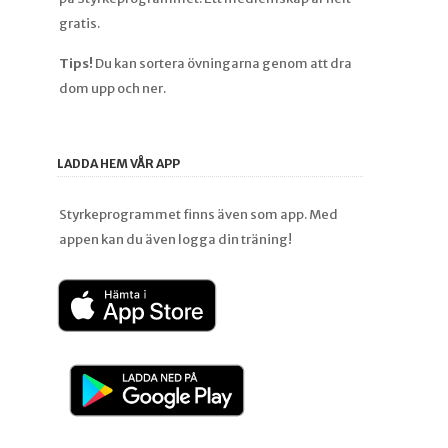
gratis.
Tips!
Du kan sortera övningarna genom att dra
dom upp och ner.
LADDA HEM VÅR APP
Styrkeprogrammet finns även som app. Med
appen kan du även logga din träning!