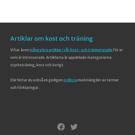
Artiklar om kost och träning
Vi har även
många bra artiklar i vår Kost- och träningsguide
för er
som är intresserade. Artiklarna är uppdelade i kategorierna
styrketräning, kost och övrigt.
Där hittar du också en gedigen
ordlista
med mängder av termer
och förklaringar.