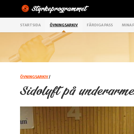
STARTSIDA
ÖVNINGSARKIV
FÄRDIGA PASS
MINA 
ÖVNINGSARKIV
/
Sidolyft på underarm