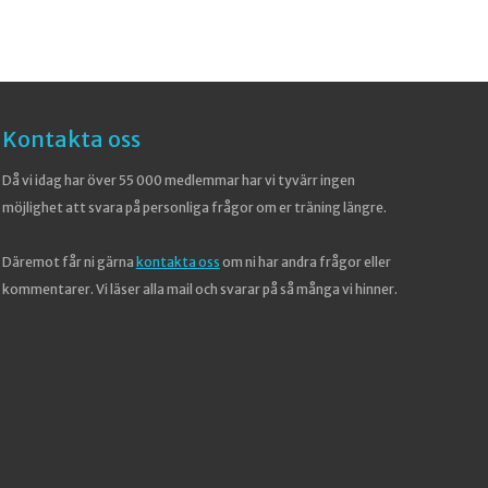
Kontakta oss
Då vi idag har över 55 000 medlemmar har vi tyvärr ingen
möjlighet att svara på personliga frågor om er träning längre.
Däremot får ni gärna
kontakta oss
om ni har andra frågor eller
kommentarer. Vi läser alla mail och svarar på så många vi hinner.