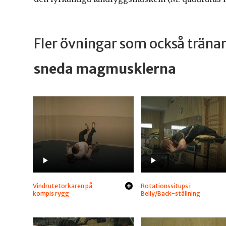
Fler övningar som också trän
sneda magmusklerna
Vindrutetorkaren på
Rotationssitups i
kompis rygg
Belly/Back-ställning