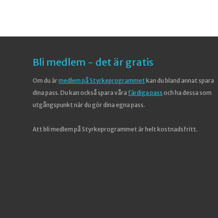
Bli medlem - det är gratis
Om du är
medlem på Styrkeprogrammet
kan du bland annat spara
dina pass. Du kan också spara våra
färdiga pass
och ha dessa som
utgångspunkt när du gör dina egna pass.
Att bli medlem på Styrkeprogrammet är helt kostnadsfritt.