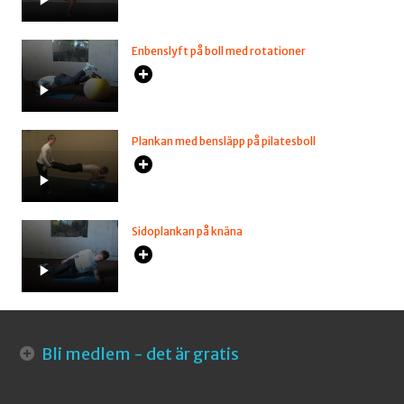
Enbenslyft på boll med rotationer
Plankan med bensläpp på pilatesboll
Sidoplankan på knäna
Bli medlem - det är gratis