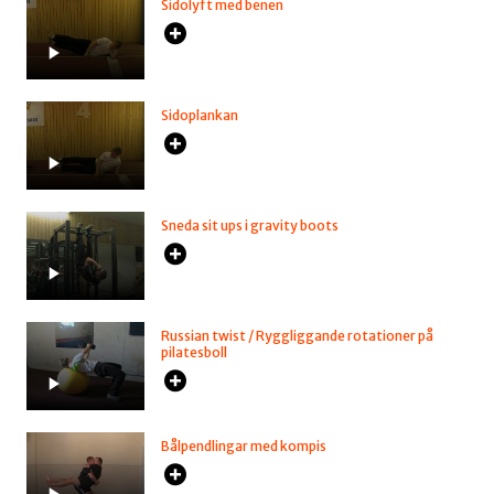
Sidolyft med benen
Sidoplankan
Sneda sit ups i gravity boots
Russian twist / Ryggliggande rotationer på
pilatesboll
Bålpendlingar med kompis