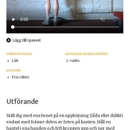
Lägg till i passet
SVÅRIGHETSGRAD
AKTIVERADE MUSKELGRUPPER
Lätt
vader
KATEGORI
Fria vikter
Utförande
Ställ dig med ena benet på en upphöjning (låda eller dylikt)
endast med främre delen av foten på kanten. Håll en
hantel i ena handen och lyft kroppen upp och ner med