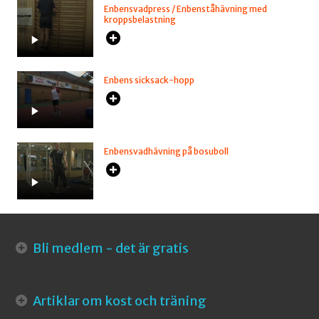
Enbensvadpress / Enbenståhävning med
kroppsbelastning
Enbens sicksack-hopp
Enbensvadhävning på bosuboll
Bli medlem - det är gratis
Artiklar om kost och träning