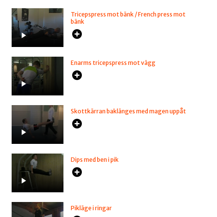
Tricepspress mot bänk / French press mot
bänk
Enarms tricepspress mot vägg
Skottkärran baklänges med magen uppåt
Dips med ben i pik
Pikläge i ringar