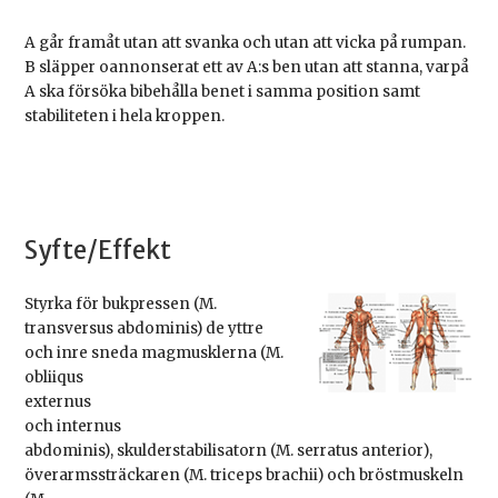
A går framåt utan att svanka och utan att vicka på rumpan.
B släpper oannonserat ett av A:s ben utan att stanna, varpå
A ska försöka bibehålla benet i samma position samt
stabiliteten i hela kroppen.
Syfte/Effekt
Styrka för bukpressen (M.
transversus abdominis) de yttre
och inre sneda magmusklerna (M.
obliiqus
externus
och internus
abdominis), skulderstabilisatorn (M. serratus anterior),
överarmssträckaren (M. triceps brachii) och bröstmuskeln