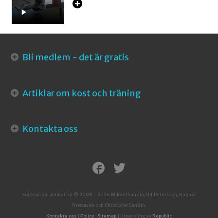
Bli medlem - det är gratis
Artiklar om kost och träning
Kontakta oss
Styrkeprogrammet.se © 2008 - 2026 Mikael Sandin, Ulf Petersson, Ragnar
Frostason och Christofer Sandin.
Kontakta oss
|
Policy
|
Sitemap
| Utveckling av
Republic