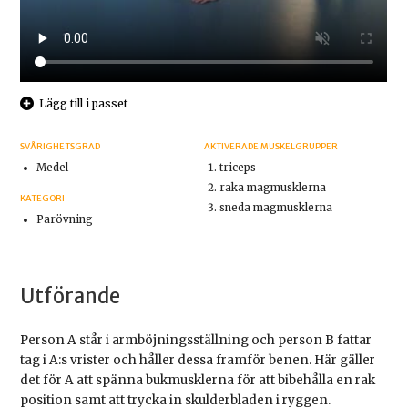
Lägg till i passet
SVÅRIGHETSGRAD
AKTIVERADE MUSKELGRUPPER
Medel
triceps
raka magmusklerna
KATEGORI
sneda magmusklerna
Parövning
Utförande
Person A står i armböjningsställning och person B fattar
tag i A:s vrister och håller dessa framför benen. Här gäller
det för A att spänna bukmusklerna för att bibehålla en rak
position samt att trycka in skulderbladen i ryggen.