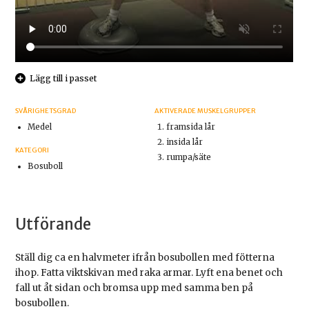
Lägg till i passet
SVÅRIGHETSGRAD
AKTIVERADE MUSKELGRUPPER
Medel
framsida lår
insida lår
KATEGORI
rumpa/säte
Bosuboll
Utförande
Ställ dig ca en halvmeter ifrån bosubollen med fötterna
ihop. Fatta viktskivan med raka armar. Lyft ena benet och
fall ut åt sidan och bromsa upp med samma ben på
bosubollen.