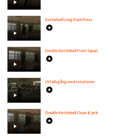
Kettlebell Long Push Press
Double Kettlebell Front Squat
Utfallsgång med rotationer
Double Kettlebell Clean & Jerk