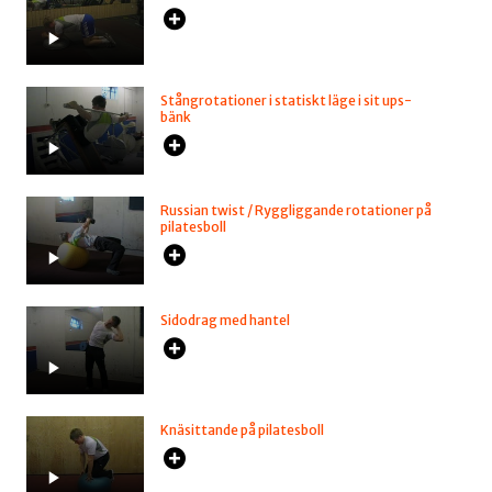
Stångrotationer i statiskt läge i sit ups-
bänk
Russian twist / Ryggliggande rotationer på
pilatesboll
Sidodrag med hantel
Knäsittande på pilatesboll