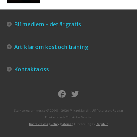
Bli medlem - det är gratis
Artiklar om kost och träning
Kontakta oss
Styrkeprogrammet.se © 2008 - 2026 Mikael Sandin, Ulf Petersson, Ragnar
Frostason och Christofer Sandin.
Kontakta oss
|
Policy
|
Sitemap
| Utveckling av
Republic