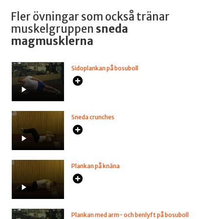
Fler övningar som också tränar
muskelgruppen
sneda
magmusklerna
Sidoplankan på bosuboll
Sneda crunches
Plankan på knäna
Plankan med arm- och benlyft på bosuboll