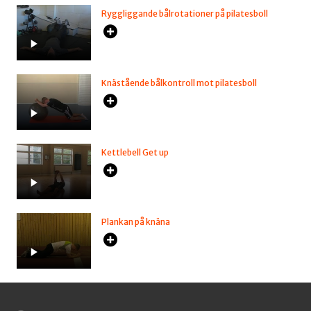
Ryggliggande bålrotationer på pilatesboll
Knästående bålkontroll mot pilatesboll
Kettlebell Get up
Plankan på knäna