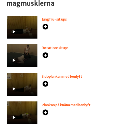
magmusklerna
Jungfru-sit ups
Rotationssitups
Sidoplankan med benlyft
Plankan på knäna med benlyft