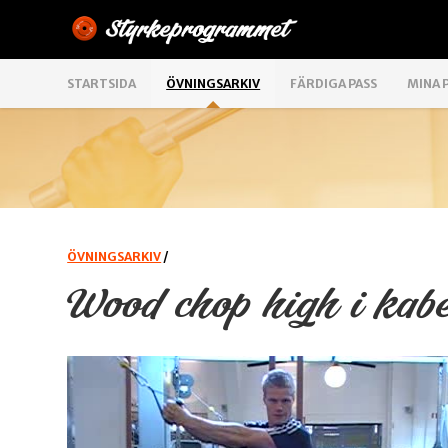
STARTSIDA
ÖVNINGSARKIV
FÄRDIGA PASS
MINA 
ÖVNINGSARKIV
/
Wood chop high i kab