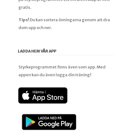
gratis.
Tips!
Du kan sortera övningarna genom att dra
dom upp och ner.
LADDA HEM VÅR APP
Styrkeprogrammet finns även som app. Med
appen kan du även logga din träning!