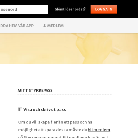
ÖSENORD
Glömt lösenordet?
DDA HEM VÅR APP
MEDLEM
MITT STYRKEPASS
Visa och skriv ut pass
Om du vill skapa fler än ett pass och ha
möjlighet att spara dessa måste du
bli medlem
på Styrkeprogrammet. Ett medlemskap är helt