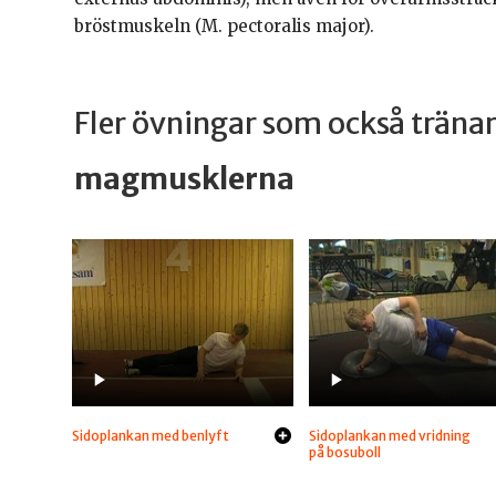
bröstmuskeln (M. pectoralis major).
Fler övningar som också trän
magmusklerna
Sidoplankan med benlyft
Sidoplankan med vridning
på bosuboll