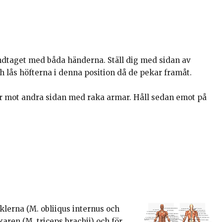
andtaget med båda händerna. Ställ dig med sidan av
 lås höfterna i denna position då de pekar framåt.
er mot andra sidan med raka armar. Håll sedan emot på
klerna (M. obliiqus internus och
ren (M. triceps brachii) och för