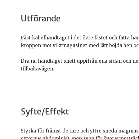
Utförande
Fäst kabelhandtaget i det övre fästet och fatta h
kroppen mot viktmagasinet med lätt böjda ben och
Dra nu handtaget snett uppifrån ena sidan och n
tillbakavägen.
Syfte/Effekt
Styrka för främst de inre och yttre sneda magmus
externus abdominis), men även för överarmssträcka