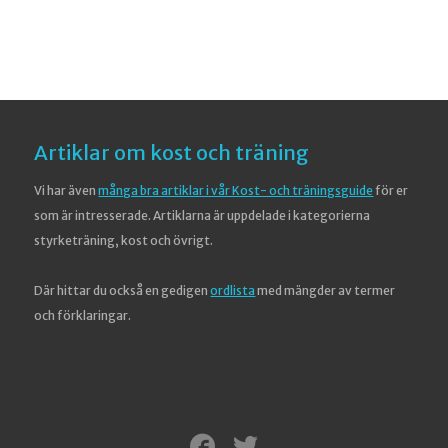
Artiklar om kost och träning
Vi har även
många bra artiklar i vår Kost- och träningsguide
för er
som är intresserade. Artiklarna är uppdelade i kategorierna
styrketräning, kost och övrigt.
Där hittar du också en gedigen
ordlista
med mängder av termer
och förklaringar.