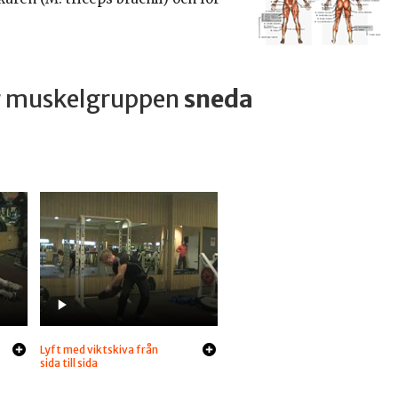
ar muskelgruppen
sneda
Lyft med viktskiva från
sida till sida