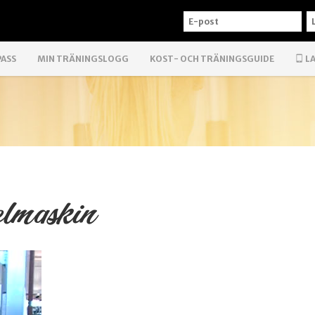
E-
L
POST
PASS
MIN TRÄNINGSLOGG
KOST- OCH TRÄNINGSGUIDE
LA
elmaskin