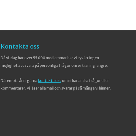
Kontakta oss
Då vi idag har över 55 000 medlemmar har vi tyvärr ingen
möjlighet att svara på personliga frågor om er träning längre.
Däremot får ni gärna
kontakta oss
om ni har andra frågor eller
kommentarer. Vi läser alla mail och svarar på så många vi hinner.