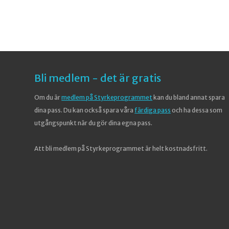
Bli medlem - det är gratis
Om du är
medlem på Styrkeprogrammet
kan du bland annat spara
dina pass. Du kan också spara våra
färdiga pass
och ha dessa som
utgångspunkt när du gör dina egna pass.
Att bli medlem på Styrkeprogrammet är helt kostnadsfritt.