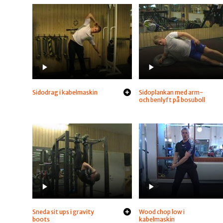
Sidodrag i kabelmaskin
Sidoplankan med arm-
och benlyft på bosuboll
Sneda sit ups i gravity
Wood chop low i
boots
kabelmaskin