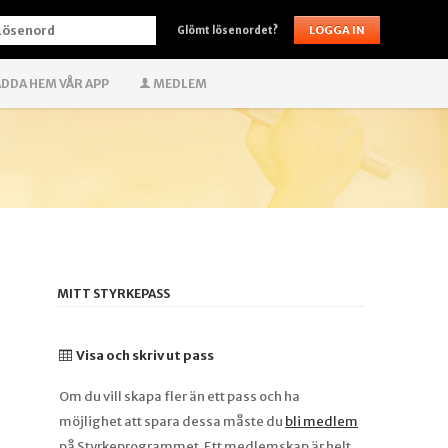
ÖSENORD
Glömt lösenordet?
DDA HEM VÅR APP
MEDLEM
MITT STYRKEPASS
Visa och skriv ut pass
Om du vill skapa fler än ett pass och ha
möjlighet att spara dessa måste du
bli medlem
på Styrkeprogrammet. Ett medlemskap är helt