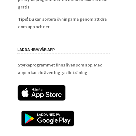
gratis.
Tips!
Du kan sortera övningarna genom att dra
dom upp och ner.
LADDA HEM VÅR APP
Styrkeprogrammet finns även som app. Med
appen kan du även logga din träning!