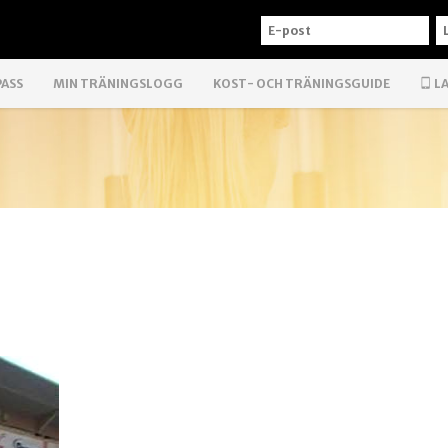
E-
L
POST
PASS
MIN TRÄNINGSLOGG
KOST- OCH TRÄNINGSGUIDE
LA