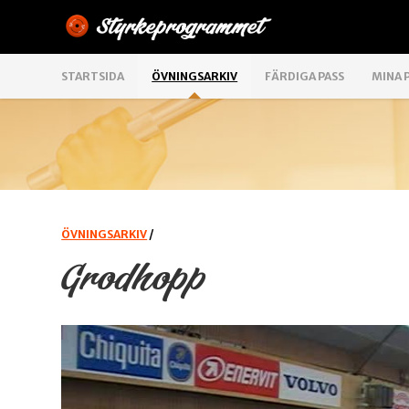
STARTSIDA
ÖVNINGSARKIV
FÄRDIGA PASS
MINA 
ÖVNINGSARKIV
/
Grodhopp