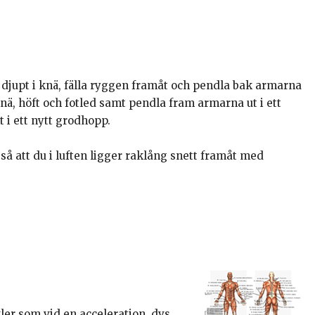
 djupt i knä, fälla ryggen framåt och pendla bak armarna
knä, höft och fotled samt pendla fram armarna ut i ett
 i ett nytt grodhopp.
så att du i luften ligger raklång snett framåt med
er som vid en acceleration, dvs.