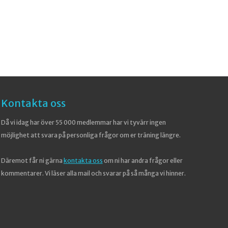
Kontakta oss
Då vi idag har över 55 000 medlemmar har vi tyvärr ingen
möjlighet att svara på personliga frågor om er träning längre.
Däremot får ni gärna
kontakta oss
om ni har andra frågor eller
kommentarer. Vi läser alla mail och svarar på så många vi hinner.