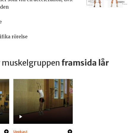
aden
e
fika rörelse
ar muskelgruppen
framsida lår
Uppkast