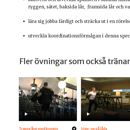
ryggen, sätet, baksida lår, framsida lår och v
lära sig jobba färdigt och sträcka ut i en rörels
utveckla koordinationsförmågan i denna speci
Fler övningar som också trän
Trappgång med kompis
Step-up på låda