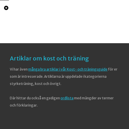
Artiklar om kost och träning
Vi har även
många bra artiklar i vår Kost- och träningsguide
för er
som är intresserade. Artiklarna är uppdelade i kategorierna
styrketräning, kost och övrigt.
Där hittar du också en gedigen
ordlista
med mängder av termer
och förklaringar.