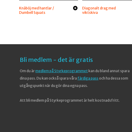
Knäböj med hantlar /
Diagonalt drag med
Dumbell Squats
viktskiva
Bli medlem - det är gratis
Om du är
medlem på Styrkeprogrammet
kan du bland annat spara
dina pass. Du kan också spara våra
färdiga pass
och ha dessa som
utgångspunkt när du gör dina egna pass.
Att bli medlem på Styrkeprogrammet är helt kostnadsfritt.