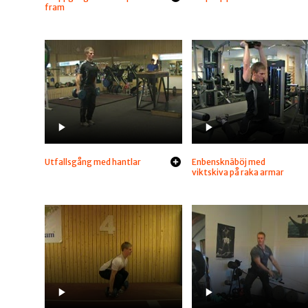
fram
Utfallsgång med hantlar
Enbensknäböj med
viktskiva på raka armar