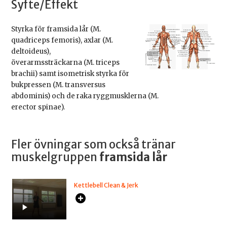
Syfte/Effekt
Styrka för framsida lår (M.
quadriceps femoris), axlar (M.
deltoideus),
överarmssträckarna (M. triceps
brachii) samt isometrisk styrka för
bukpressen (M. transversus
abdominis) och de raka ryggmusklerna (M.
erector spinae).
Fler övningar som också tränar
muskelgruppen
framsida lår
Kettlebell Clean & Jerk