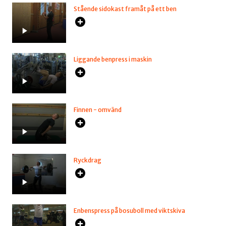
Stående sidokast framåt på ett ben
Liggande benpress i maskin
Finnen - omvänd
Ryckdrag
Enbenspress på bosuboll med viktskiva