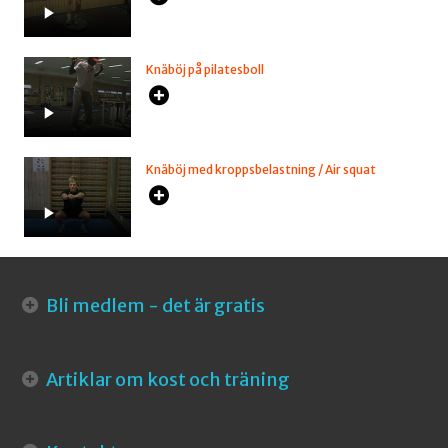
Knäböj på pilatesboll
Knäböj med kroppsbelastning / Air squat
Bli medlem - det är gratis
Artiklar om kost och träning