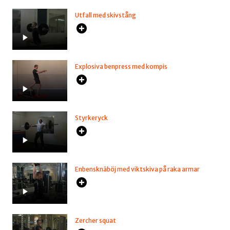
Utfall med skivstång
Explosiva benpress med kompis
Styrkeryck
Enbensknäböj med viktskiva på raka armar
Zercher squat