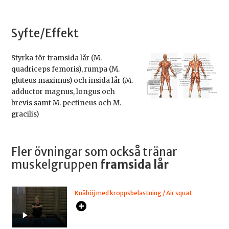
Syfte/Effekt
Styrka för framsida lår (M.
quadriceps femoris), rumpa (M.
gluteus maximus) och insida lår (M.
adductor magnus, longus och
brevis samt M. pectineus och M.
gracilis)
Fler övningar som också tränar
muskelgruppen
framsida lår
Knäböj med kroppsbelastning / Air squat