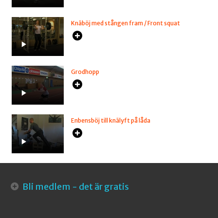
Knäböj med stången fram / Front squat
Grodhopp
Enbensböj till knälyft på låda
Bli medlem - det är gratis