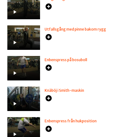
Utfallsgång med pinne bakom rygg
Enbenspress på bosuboll
Knäböj i Smith-maskin
Enbenspress från hukposition