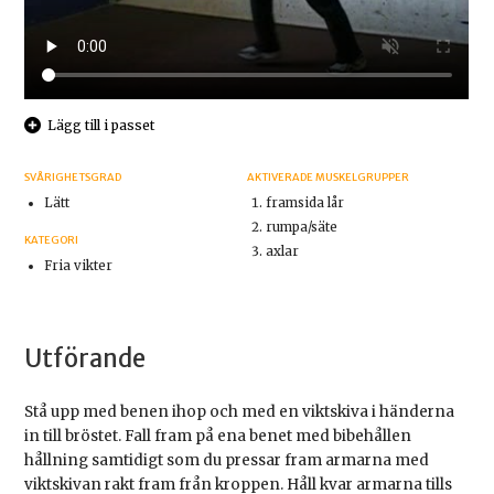
Lägg till i passet
SVÅRIGHETSGRAD
AKTIVERADE MUSKELGRUPPER
Lätt
framsida lår
rumpa/säte
KATEGORI
axlar
Fria vikter
Utförande
Stå upp med benen ihop och med en viktskiva i händerna
in till bröstet. Fall fram på ena benet med bibehållen
hållning samtidigt som du pressar fram armarna med
viktskivan rakt fram från kroppen. Håll kvar armarna tills