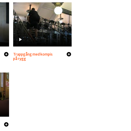
Trappgång med kompis
på rygg