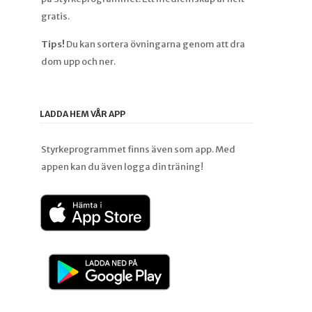
gratis.
Tips!
Du kan sortera övningarna genom att dra
dom upp och ner.
LADDA HEM VÅR APP
Styrkeprogrammet finns även som app. Med
appen kan du även logga din träning!