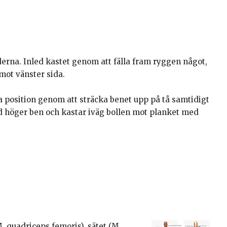
derna. Inled kastet genom att fälla fram ryggen något,
 mot vänster sida.
a position genom att sträcka benet upp på tå samtidigt
ed höger ben och kastar iväg bollen mot planket med
M. quadriceps femoris), sätet (M.