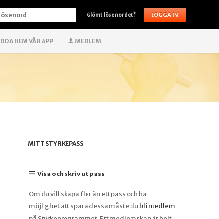
ÖSENORD
Glömt lösenordet?
DDA HEM VÅR APP
MEDLEM
MITT STYRKEPASS
Visa och skriv ut pass
Om du vill skapa fler än ett pass och ha
möjlighet att spara dessa måste du
bli medlem
på Styrkeprogrammet. Ett medlemskap är helt