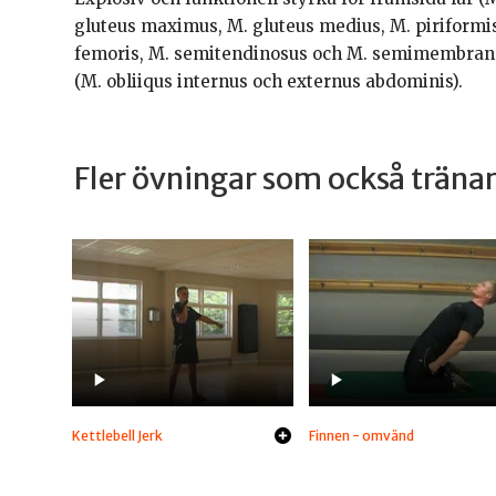
gluteus maximus, M. gluteus medius, M. piriformis
femoris, M. semitendinosus och M. semimembran
(M. obliiqus internus och externus abdominis).
Fler övningar som också trän
Kettlebell Jerk
Finnen - omvänd