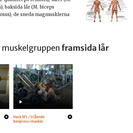
), baksida lår (M. biceps
osus), de sneda magmusklerna
ar muskelgruppen
framsida lår
Hack lift / Stående
benpress i maskin