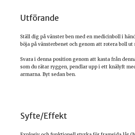
Utförande
Ställ dig på vänster ben med en medicinboll i hän
böja på vänsterbenet och genom att rotera boll ut
Svara i denna position genom att kasta från denn
som du rätar ryggen, pendlar upp i ett knälyft m
armarna. Byt sedan ben.
Syfte/Effekt
Explosiv och funktionell styrka för framsida lår (