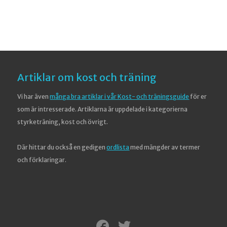
Artiklar om kost och träning
Vi har även
många bra artiklar i vår Kost- och träningsguide
för er
som är intresserade. Artiklarna är uppdelade i kategorierna
styrketräning, kost och övrigt.
Där hittar du också en gedigen
ordlista
med mängder av termer
och förklaringar.