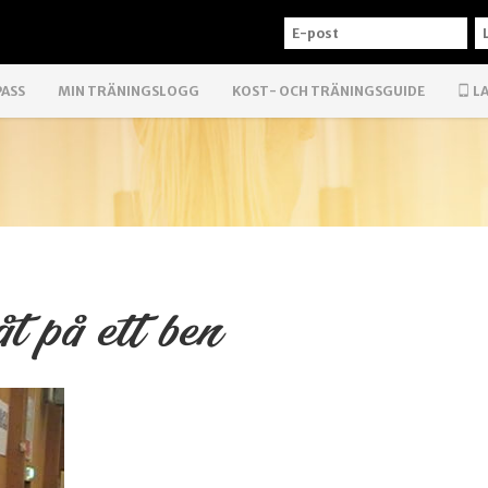
E-
L
POST
PASS
MIN TRÄNINGSLOGG
KOST- OCH TRÄNINGSGUIDE
LA
t på ett ben