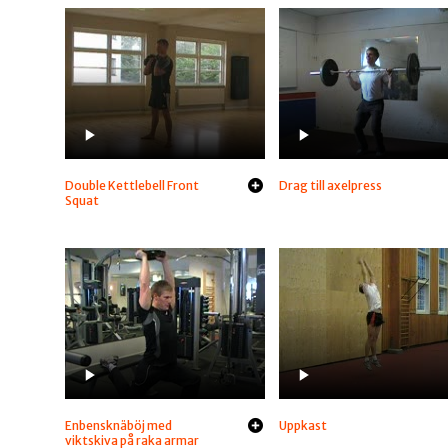
Double Kettlebell Front
Drag till axelpress
Squat
Enbensknäböj med
Uppkast
viktskiva på raka armar