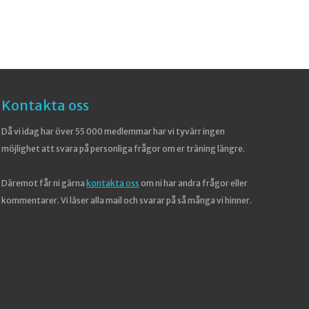
Kontakta oss
Då vi idag har över 55 000 medlemmar har vi tyvärr ingen
möjlighet att svara på personliga frågor om er träning längre.
Däremot får ni gärna
kontakta oss
om ni har andra frågor eller
kommentarer. Vi läser alla mail och svarar på så många vi hinner.