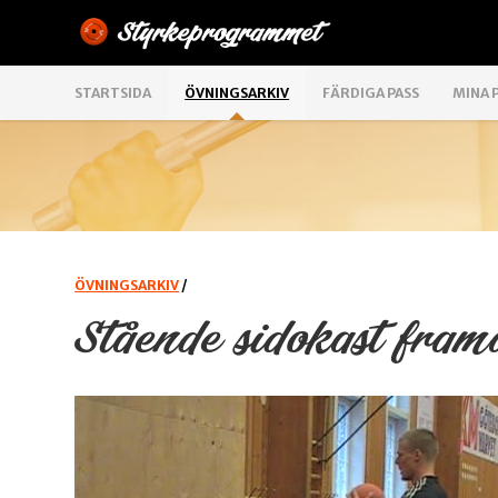
STARTSIDA
ÖVNINGSARKIV
FÄRDIGA PASS
MINA 
ÖVNINGSARKIV
/
Stående sidokast framå