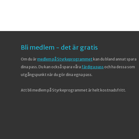
Bli medlem - det är gratis
Om du är
medlem på Styrkeprogrammet
kan du bland annat spara
dina pass. Du kan också spara våra
färdiga pass
och ha dessa som
utgångspunkt när du gör dina egna pass.
Att bli medlem på Styrkeprogrammet är helt kostnadsfritt.