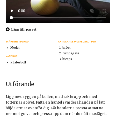
Lägg till i passet
SVÅRIGHETSGRAD
AKTIVERADE MUSKELGRUPPER
Medel
bröst
rumpa/säte
KATEGORI
biceps
Pilatesboll
Utförande
Ligg med ryggen på bollen, med rak kropp och med
fötterna i golvet. Fatta en hantel i vardera handen på lätt
böjda armar ovanför dig. Låt hantlarna pressa armarna
ner mot golvet och pressa upp dem när du nått maxläget.