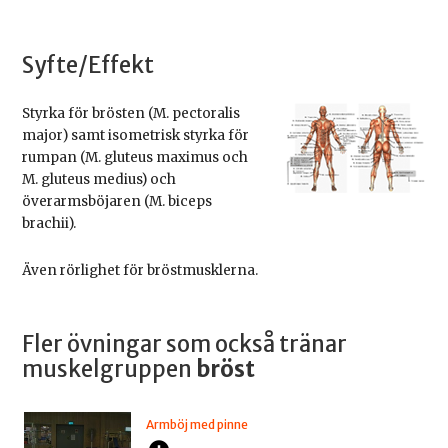
Syfte/Effekt
Styrka för brösten (M. pectoralis
major) samt isometrisk styrka för
rumpan (M. gluteus maximus och
M. gluteus medius) och
överarmsböjaren (M. biceps
brachii).
Även rörlighet för bröstmusklerna.
Fler övningar som också tränar
muskelgruppen
bröst
Armböj med pinne