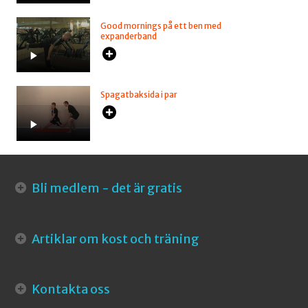
Good mornings på ett ben med
expanderband
Spagatbaksida i par
Bli medlem - det är gratis
Artiklar om kost och träning
Kontakta oss