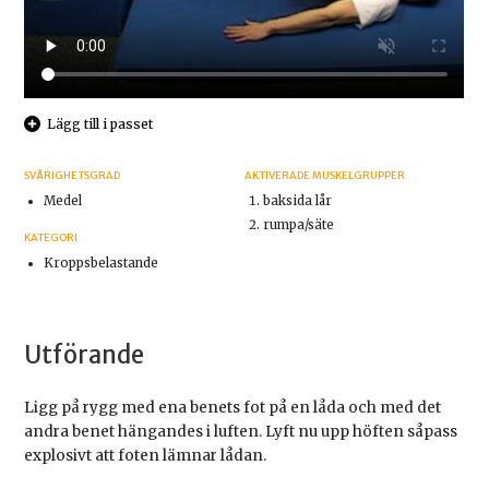
Lägg till i passet
SVÅRIGHETSGRAD
AKTIVERADE MUSKELGRUPPER
Medel
baksida lår
rumpa/säte
KATEGORI
Kroppsbelastande
Utförande
Ligg på rygg med ena benets fot på en låda och med det
andra benet hängandes i luften. Lyft nu upp höften såpass
explosivt att foten lämnar lådan.