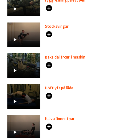
ryggresning på ett ben
Stocksvingar
Baksida lårcurl i maskin
Höftlyft på låda
Halva finnen i par