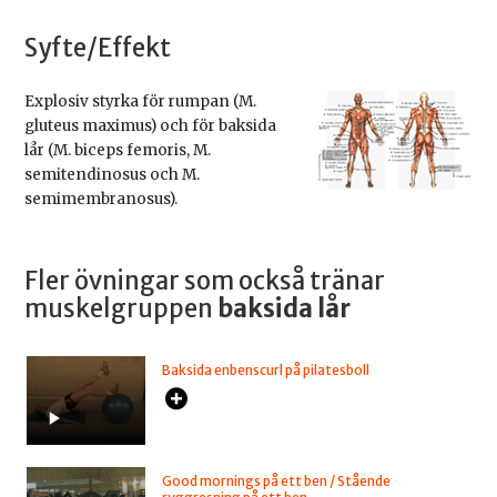
Syfte/Effekt
Explosiv styrka för rumpan (M.
gluteus maximus) och för baksida
lår (M. biceps femoris, M.
semitendinosus och M.
semimembranosus).
Fler övningar som också tränar
muskelgruppen
baksida lår
Baksida enbenscurl på pilatesboll
Good mornings på ett ben / Stående