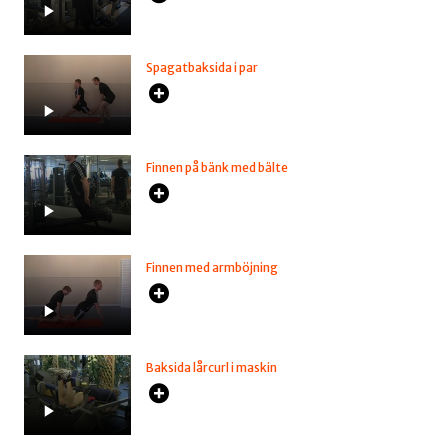
Spagatbaksida i par
Finnen på bänk med bälte
Finnen med armböjning
Baksida lårcurl i maskin