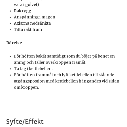
vara i golvet)
Rak rygg
Anspänning i magen
Axlarna nedsänkta
Titta rakt fram
Rörelse
För höften bakåt samtidigt som du böjer på benet en
aning och fäller överkroppen framåt.
Ta tag i kettlebellen.
För höften frammåt och lyft kettlebellen till stående
utgångspostion med kettlebellen hängandes vid sidan
om kroppen.
Syfte/Effekt