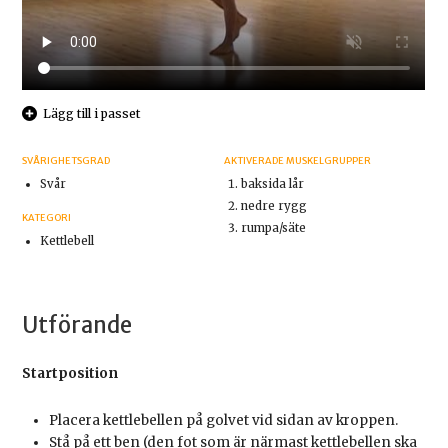
Lägg till i passet
SVÅRIGHETSGRAD
AKTIVERADE MUSKELGRUPPER
Svår
baksida lår
nedre rygg
KATEGORI
rumpa/säte
Kettlebell
Utförande
Startposition
Placera kettlebellen på golvet vid sidan av kroppen.
Stå på ett ben (den fot som är närmast kettlebellen ska