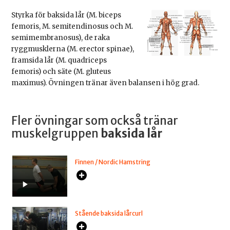
Styrka för baksida lår (M. biceps
femoris, M. semitendinosus och M.
semimembranosus), de raka
ryggmusklerna (M. erector spinae),
framsida lår (M. quadriceps
femoris) och säte (M. gluteus
maximus). Övningen tränar även balansen i hög grad.
Fler övningar som också tränar
muskelgruppen
baksida lår
Finnen / Nordic Hamstring
Stående baksida lårcurl