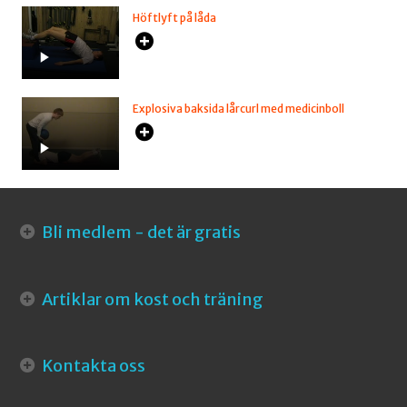
Höftlyft på låda
Explosiva baksida lårcurl med medicinboll
Bli medlem - det är gratis
Artiklar om kost och träning
Kontakta oss