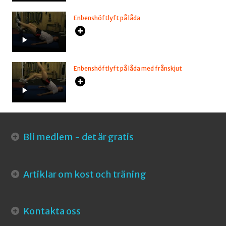
Enbenshöftlyft på låda
Enbenshöftlyft på låda med frånskjut
Bli medlem - det är gratis
Artiklar om kost och träning
Kontakta oss