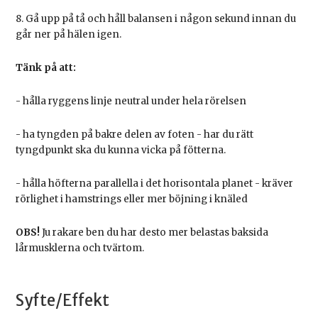
8. Gå upp på tå och håll balansen i någon sekund innan du
går ner på hälen igen.
Tänk på att:
- hålla ryggens linje neutral under hela rörelsen
- ha tyngden på bakre delen av foten - har du rätt
tyngdpunkt ska du kunna vicka på fötterna.
- hålla höfterna parallella i det horisontala planet - kräver
rörlighet i hamstrings eller mer böjning i knäled
OBS!
Ju rakare ben du har desto mer belastas baksida
lårmusklerna och tvärtom.
Syfte/Effekt