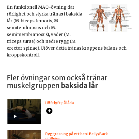
En funktionell MAQ-övning där
rörlighet och styrka tränas i baksida
lår (M. biceps femoris, M.
semitendinosus och M.
semimembranosus), vader (M.
triceps surae) och nedre rygg (M.
erector spinae). Utöver detta tränas kroppens balans och
kroppskontroll.
Fler övningar som också tränar
muskelgruppen
baksida lår
Höftlyft på låda
Ryggresning på ett ben i Belly/Back-
ställning