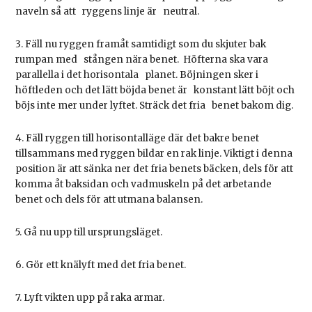
naveln så att ryggens linje är neutral.
3. Fäll nu ryggen framåt samtidigt som du skjuter bak
rumpan med stången nära benet. Höfterna ska vara
parallella i det horisontala planet. Böjningen sker i
höftleden och det lätt böjda benet är konstant lätt böjt och
böjs inte mer under lyftet. Sträck det fria benet bakom dig.
4. Fäll ryggen till horisontalläge där det bakre benet
tillsammans med ryggen bildar en rak linje. Viktigt i denna
position är att sänka ner det fria benets bäcken, dels för att
komma åt baksidan och vadmuskeln på det arbetande
benet och dels för att utmana balansen.
5. Gå nu upp till ursprungsläget.
6. Gör ett knälyft med det fria benet.
7. Lyft vikten upp på raka armar.