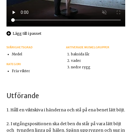
Lägg till i passet
SVÅRIGHETSGRAD
AKTIVERADE MUSKELGRUPPER
Medel
baksida lår
vader
KATEGORI
nedre rygg
Fria vikter
Utförande
1. Håll en viktskiva i händerna och stå på ena benet lätt böjt.
2. I utgångspositionen ska det ben du står på vara lätt böjt
och tyngden ligga på hälen. Spänn upp ryggen och sug in