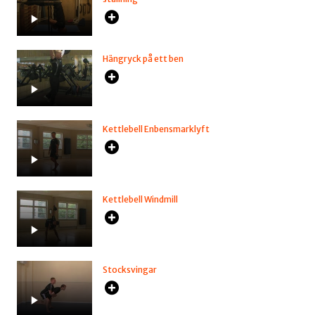
Hängryck på ett ben
Kettlebell Enbensmarklyft
Kettlebell Windmill
Stocksvingar