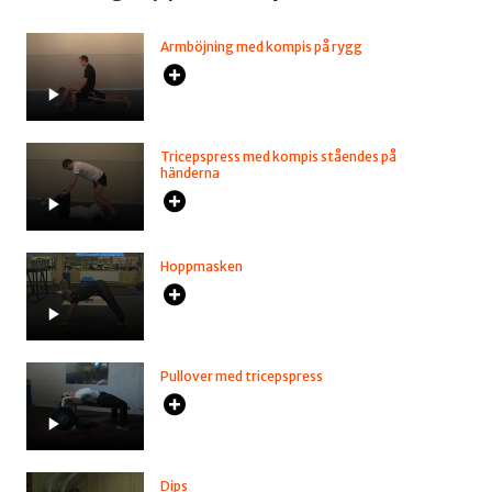
Armböjning med kompis på rygg
Tricepspress med kompis ståendes på
händerna
Hoppmasken
Pullover med tricepspress
Dips