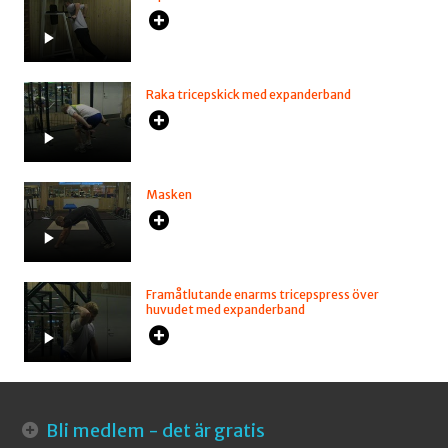
Raka tricepskick med expanderband
Masken
Framåtlutande enarms tricepspress över
huvudet med expanderband
Bli medlem - det är gratis