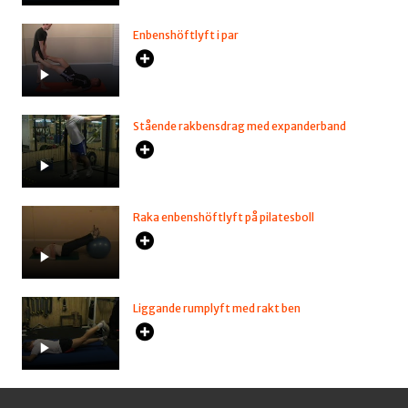
Enbenshöftlyft i par
Stående rakbensdrag med expanderband
Raka enbenshöftlyft på pilatesboll
Liggande rumplyft med rakt ben