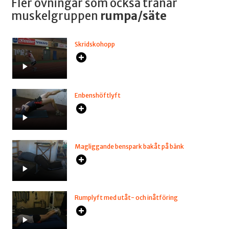
Fler övningar som också tränar
muskelgruppen
rumpa/säte
Skridskohopp
Enbenshöftlyft
Magliggande benspark bakåt på bänk
Rumplyft med utåt- och inåtföring