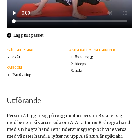
Lägg till i passet
SVÅRIGHETSGRAD
AKTIVERADE MUSKELGRUPPER
Svår
övre rygg
biceps
KATEGORI
axlar
Parövning
Utförande
Person A lägger sig på rygg medan person B ställer sig
med benen på varsin sida om A. A fattar nu B:s högra hand
med sin högra hand i ett underarmsgrepp och vice versa
med vänster hand. B lyfter nu upp A så att A är spikrak i