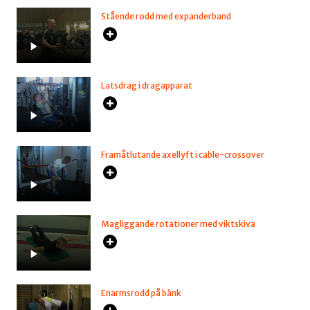
Stående rodd med expanderband
Latsdrag i dragapparat
Framåtlutande axellyft i cable-crossover
Magliggande rotationer med viktskiva
Enarmsrodd på bänk