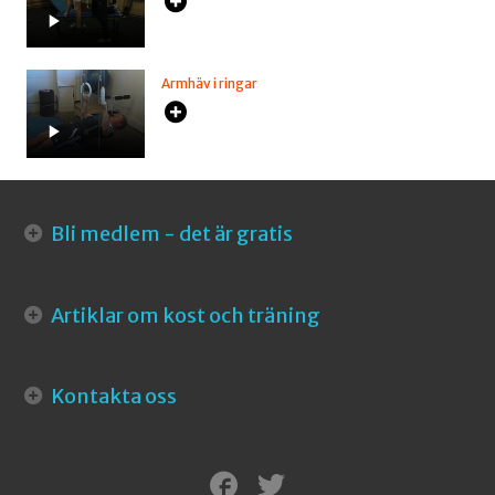
Armhäv i ringar
Bli medlem - det är gratis
Artiklar om kost och träning
Kontakta oss