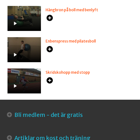
Hängbron på boll med benlyft
Enbenspress med pilatesboll
Skridskohopp med stopp
Bli medlem - det är gratis
Artiklar om kost och träning