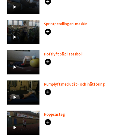
Sprintpendlingar i maskin
Höftlyft på pilatesboll
Rumplyft med utåt- och inåtföring
Hoppsasteg