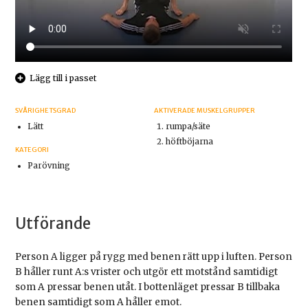
Lägg till i passet
SVÅRIGHETSGRAD
AKTIVERADE MUSKELGRUPPER
Lätt
rumpa/säte
höftböjarna
KATEGORI
Parövning
Utförande
Person A ligger på rygg med benen rätt upp i luften. Person
B håller runt A:s vrister och utgör ett motstånd samtidigt
som A pressar benen utåt. I bottenläget pressar B tillbaka
benen samtidigt som A håller emot.