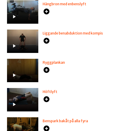
Hängbron med enbenslyft
Liggande benabduktion med kompis
Ryggplankan
Höftlyft
Benspark bakåt på alla fyra