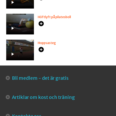
Höftlyft på pilatesboll
Hoppsasteg
Bli medlem - det är gratis
Artiklar om kost och träning