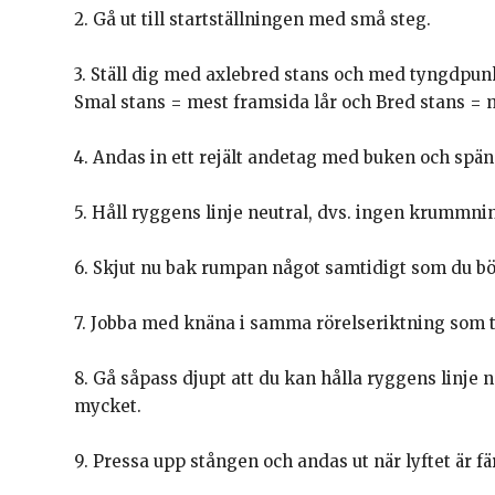
2. Gå ut till startställningen med små steg.
3. Ställ dig med axlebred stans och med tyngdpun
Smal stans = mest framsida lår och Bred stans = m
4. Andas in ett rejält andetag med buken och spänn
5. Håll ryggens linje neutral, dvs. ingen krummni
6. Skjut nu bak rumpan något samtidigt som du bö
7. Jobba med knäna i samma rörelseriktning som 
8. Gå såpass djupt att du kan hålla ryggens linje n
mycket.
9. Pressa upp stången och andas ut när lyftet är fä