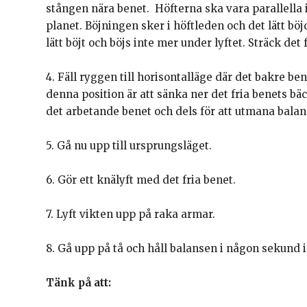
stången nära benet. Höfterna ska vara parallella 
planet. Böjningen sker i höftleden och det lätt b
lätt böjt och böjs inte mer under lyftet. Sträck de
4. Fäll ryggen till horisontalläge där det bakre be
denna position är att sänka ner det fria benets b
det arbetande benet och dels för att utmana balan
5. Gå nu upp till ursprungsläget.
6. Gör ett knälyft med det fria benet.
7. Lyft vikten upp på raka armar.
8. Gå upp på tå och håll balansen i någon sekund 
Tänk på att: