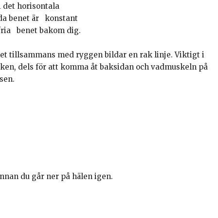
i det horisontala
öjda benet är konstant
t fria benet bakom dig.
net tillsammans med ryggen bildar en rak linje. Viktigt i
äcken, dels för att komma åt baksidan och vadmuskeln på
sen.
innan du går ner på hälen igen.