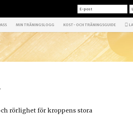
E-
L
POST
PASS
MIN TRÄNINGSLOGG
KOST- OCH TRÄNINGSGUIDE
LA
g
och rörlighet för kroppens stora