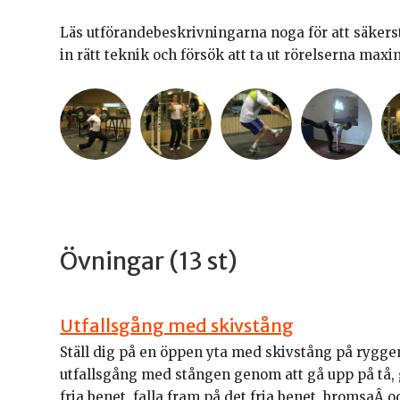
Läs utförandebeskrivningarna noga för att säkerstäl
in rätt teknik och försök att ta ut rörelserna maxima
Övningar (13 st)
Utfallsgång med skivstång
Ställ dig på en öppen yta med skivstång på ryggen
utfallsgång med stången genom att gå upp på tå, 
fria benet, falla fram på det fria benet, bromsaÂ o