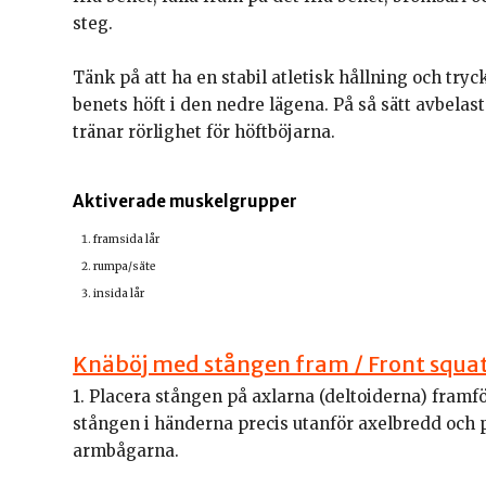
steg.
Tänk på att ha en stabil atletisk hållning och try
benets höft i den nedre lägena. På så sätt avbela
tränar rörlighet för höftböjarna.
Aktiverade muskelgrupper
framsida lår
rumpa/säte
insida lår
Knäböj med stången fram / Front squa
1. Placera stången på axlarna (deltoiderna) framf
stången i händerna precis utanför axelbredd och 
armbågarna.