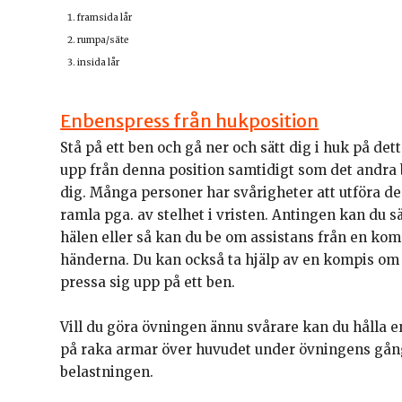
framsida lår
rumpa/säte
insida lår
Enbenspress från hukposition
Stå på ett ben och gå ner och sätt dig i huk på det
upp från denna position samtidigt som det andra 
dig. Många personer har svårigheter att utföra d
ramla pga. av stelhet i vristen. Antingen kan du s
hälen eller så kan du be om assistans från en kom
händerna. Du kan också ta hjälp av en kompis om d
pressa sig upp på ett ben.
Vill du göra övningen ännu svårare kan du hålla e
på raka armar över huvudet under övningens gång f
belastningen.