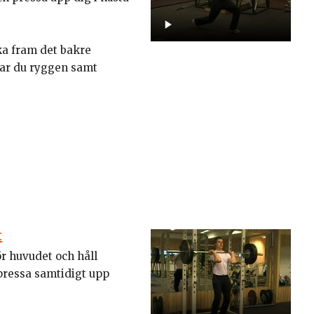
cka fram det bakre
star du ryggen samt
t
ör huvudet och håll
pressa samtidigt upp