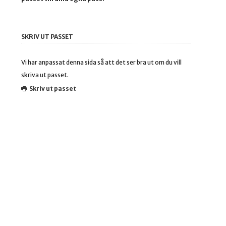
SKRIV UT PASSET
Vi har anpassat denna sida så att det ser bra ut om du vill
skriva ut passet.
Skriv ut passet