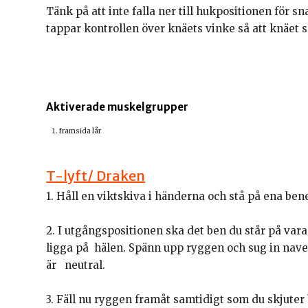
Tänk på att inte falla ner till hukpositionen för sn
tappar kontrollen över knäets vinke så att knäet 
Aktiverade muskelgrupper
framsida lår
T-lyft/ Draken
1. Håll en viktskiva i händerna och stå på ena benet
2. I utgångspositionen ska det ben du står på var
ligga på hälen. Spänn upp ryggen och sug in nave
är neutral.
3. Fäll nu ryggen framåt samtidigt som du skjut