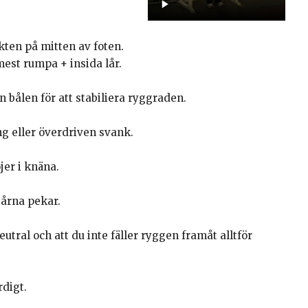
kten på mitten av foten.
est rumpa + insida lår.
 bålen för att stabiliera ryggraden.
ng eller överdriven svank.
jer i knäna.
tårna pekar.
eutral och att du inte fäller ryggen framåt alltför
rdigt.