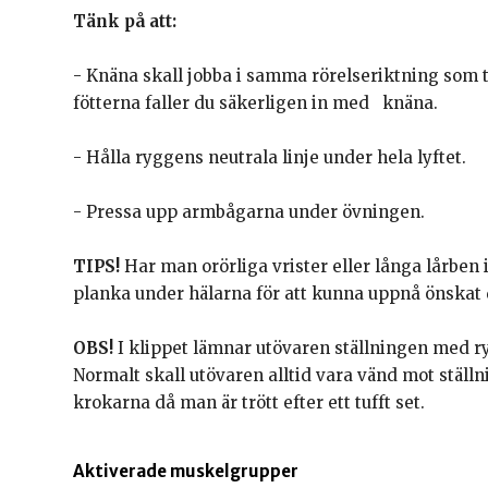
Tänk på att:
- Knäna skall jobba i samma rörelseriktning som 
fötterna faller du säkerligen in med knäna.
- Hålla ryggens neutrala linje under hela lyftet.
- Pressa upp armbågarna under övningen.
TIPS!
Har man orörliga vrister eller långa lårben 
planka under hälarna för att kunna uppnå önskat d
OBS!
I klippet lämnar utövaren ställningen med ry
Normalt skall utövaren alltid vara vänd mot ställn
krokarna då man är trött efter ett tufft set.
Aktiverade muskelgrupper