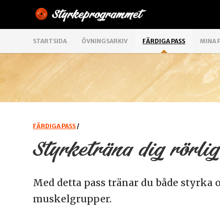
STARTSIDA
ÖVNINGSARKIV
FÄRDIGA PASS
MINA 
FÄRDIGA PASS
/
Styrketräna dig rörli
Med detta pass tränar du både styrka 
muskelgrupper.