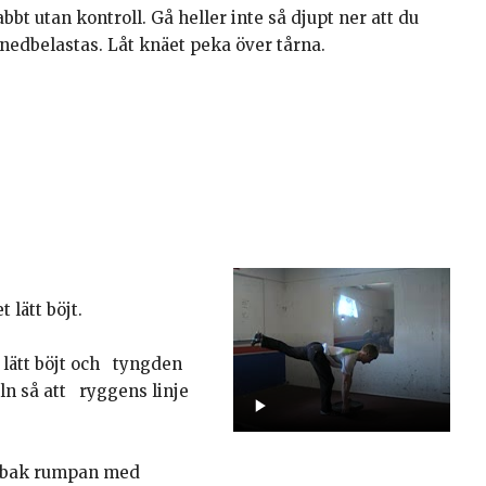
abbt utan kontroll. Gå heller inte så djupt ner att du
snedbelastas. Låt knäet peka över tårna.
 lätt böjt.
a lätt böjt och tyngden
ln så att ryggens linje
er bak rumpan med