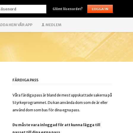
ÖSENORD
Glömt lösenordet?
DDA HEM VÅR APP
MEDLEM
FÄRDIGA PASS
Våra färdiga pass är bland de mest uppskattade sakerna på
Styrkeprogrammet. Du kan använda dom som de är eller
använd dom som bas för dina egna pass.
Du måste vara inloggad för att kunna lägga till
passet till dina egna pass.