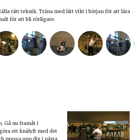
la rätt teknik. Träna med lätt vikt i början för att lära
lt för att bli rörligare.
. Gå nu framåt i
göra ett knälyft med det
ch pressa upp dig i nästa