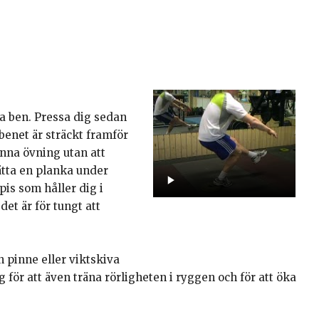
ta ben. Pressa dig sedan
benet är sträckt framför
enna övning utan att
ätta en planka under
pis som håller dig i
et är för tungt att
n pinne eller viktskiva
ör att även träna rörligheten i ryggen och för att öka