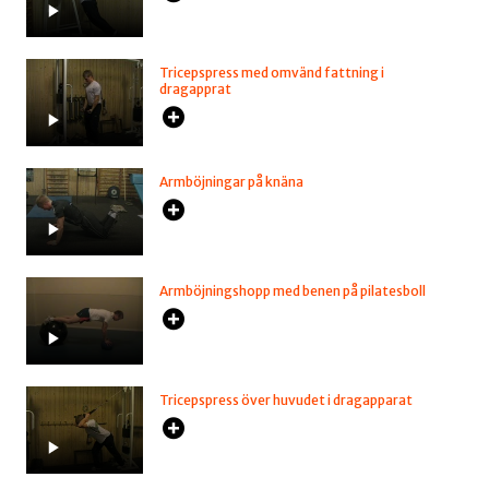
Tricepspress med omvänd fattning i
dragapprat
Armböjningar på knäna
Armböjningshopp med benen på pilatesboll
Tricepspress över huvudet i dragapparat