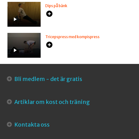
Dips på bänk
Tricepspress med kompispress
Bli medlem - det är gratis
Artiklar om kost och träning
Kontakta oss