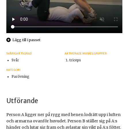
Lägg till i passet
SVÅRIGHETSGRAD
AKTIVERADE MUSKELGRUPPER
Svår
triceps
KATEGORI
Parövning
Utförande
Person A ligger ner på rygg med benen lodrätt upp i luften
och armarna ovanför huvudet. Person B ställer sig på A:s
händer och lutar sig fram och avlastar sin vikt på A:s fötter.