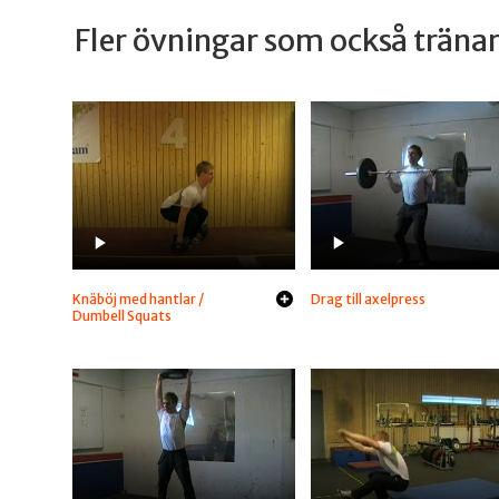
Fler övningar som också trän
Knäböj med hantlar /
Drag till axelpress
Dumbell Squats