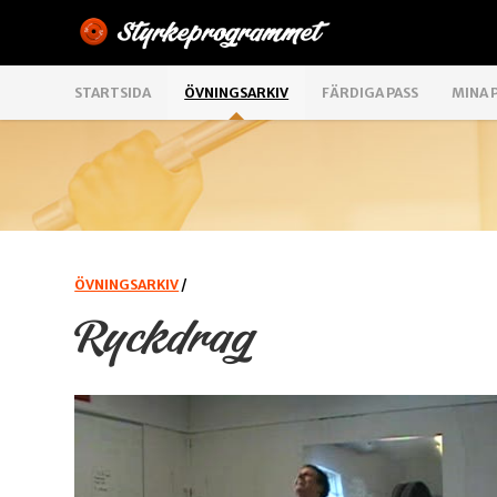
STARTSIDA
ÖVNINGSARKIV
FÄRDIGA PASS
MINA 
ÖVNINGSARKIV
/
Ryckdrag