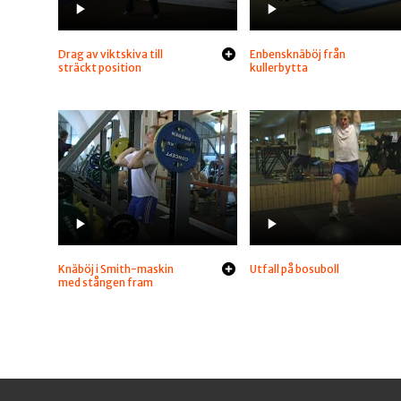
Drag av viktskiva till
Enbensknäböj från
sträckt position
kullerbytta
Knäböj i Smith-maskin
Utfall på bosuboll
med stången fram