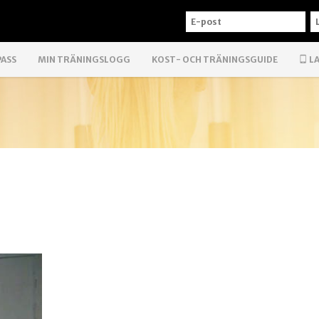
E-
L
POST
PASS
MIN TRÄNINGSLOGG
KOST- OCH TRÄNINGSGUIDE
LA