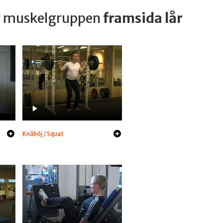
ar muskelgruppen
framsida lår
Knäböj / Squat