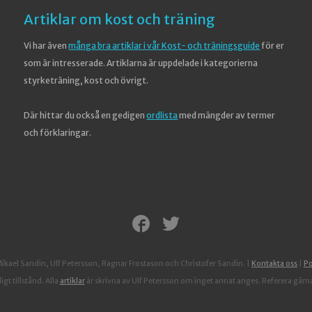
Artiklar om kost och träning
Vi har även
många bra artiklar i vår Kost- och träningsguide
för er
som är intresserade. Artiklarna är uppdelade i kategorierna
styrketräning, kost och övrigt.
Där hittar du också en gedigen
ordlista
med mängder av termer
och förklaringar.
ael Sandin, Ulf Petersson, Ragnar Frostason och Christofer Sandin.
|
Kontakta oss
|
Po
gt tillstånd. Alla
artiklar
är skrivna av Ulf Petersson om inget annat anges. Referera gärna t