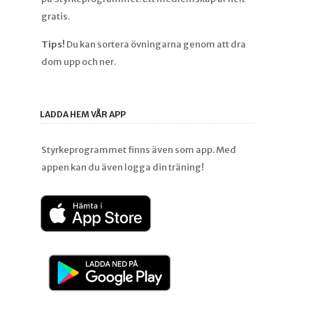
gratis.
Tips!
Du kan sortera övningarna genom att dra
dom upp och ner.
LADDA HEM VÅR APP
Styrkeprogrammet finns även som app. Med
appen kan du även logga din träning!