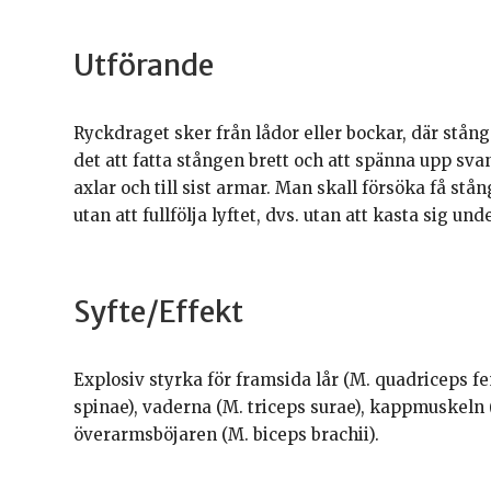
Utförande
Ryckdraget sker från lådor eller bockar, där stång
det att fatta stången brett och att spänna upp sva
axlar och till sist armar. Man skall försöka få st
utan att fullfölja lyftet, dvs. utan att kasta sig un
Syfte/Effekt
Explosiv styrka för framsida lår (M. quadriceps f
spinae), vaderna (M. triceps surae), kappmuskeln 
överarmsböjaren (M. biceps brachii).