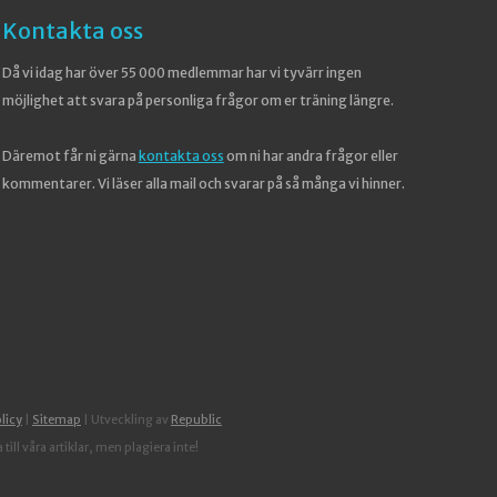
Kontakta oss
Då vi idag har över 55 000 medlemmar har vi tyvärr ingen
möjlighet att svara på personliga frågor om er träning längre.
Däremot får ni gärna
kontakta oss
om ni har andra frågor eller
kommentarer. Vi läser alla mail och svarar på så många vi hinner.
licy
|
Sitemap
| Utveckling av
Republic
ill våra artiklar, men plagiera inte!