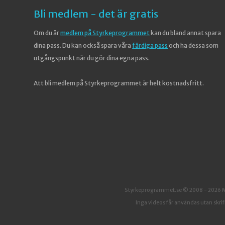
Bli medlem - det är gratis
Om du är
medlem på Styrkeprogrammet
kan du bland annat spara
dina pass. Du kan också spara våra
färdiga pass
och ha dessa som
utgångspunkt när du gör dina egna pass.
Att bli medlem på Styrkeprogrammet är helt kostnadsfritt.
Styrkeprogrammet.se © 2008 - 2026 Mik
Inga videos får användas utan skrifli