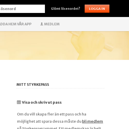
ÖSENORD
Glömt lösenordet?
DDA HEM VÅR APP
MEDLEM
MITT STYRKEPASS
Visa och skriv ut pass
Om du vill skapa fler än ett pass och ha
möjlighet att spara dessa måste du
bli medlem
på Styrkeprogrammet. Ett medlemskap är helt