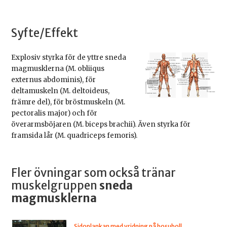
Syfte/Effekt
Explosiv styrka för de yttre sneda
magmusklerna (M. obliiqus
externus abdominis), för
deltamuskeln (M. deltoideus,
främre del), för bröstmuskeln (M.
pectoralis major) och för
överarmsböjaren (M. biceps brachii). Även styrka för
framsida lår (M. quadriceps femoris).
Fler övningar som också tränar
muskelgruppen
sneda
magmusklerna
Sidoplankan med vridning på bosuboll