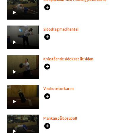
Sidodrag med hantel
Knästående sidokast åt sidan
Vindrutetorkaren
Plankan på bosuboll