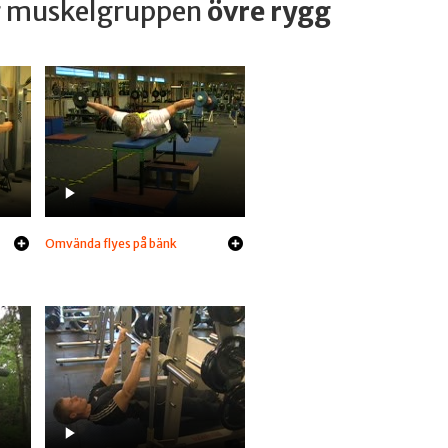
ar muskelgruppen
övre rygg
Omvända flyes på bänk