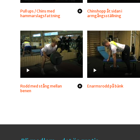
Pull ups / Chins med
Chinshopp åt sidan i
hammarslagsfattning
armgångsställning
Rodd med stång mellan
Enarmsrodd på bänk
benen