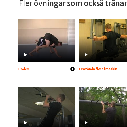
Fler övningar som också trän
Rodeo
Omvända flyes i maskin