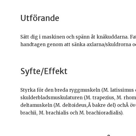
Utförande
Sätt dig i maskinen och spänn åt knäkuddarna. F
handtagen genom att sänka axlarna/skuldrorna oc
Syfte/Effekt
Styrka för den breda ryggmuskeln (M. latissimus d
skulderbladsmuskulaturen (M. trapezius, M. rhomb
deltamuskeln (M. deltoideus,Â bakre del) ochÂ ö
brachii, M. brachialis och M. brachioradialis).