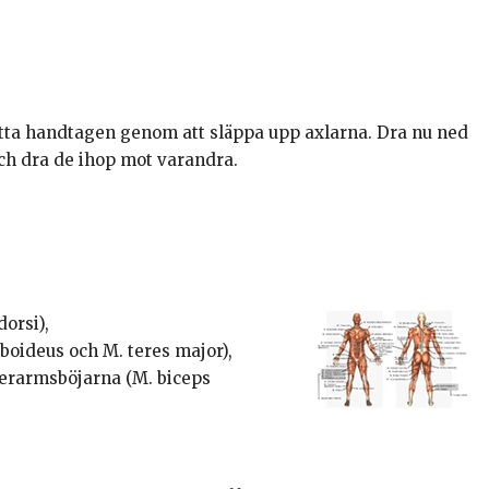
atta handtagen genom att släppa upp axlarna. Dra nu ned
h dra de ihop mot varandra.
orsi),
oideus och M. teres major),
verarmsböjarna (M. biceps