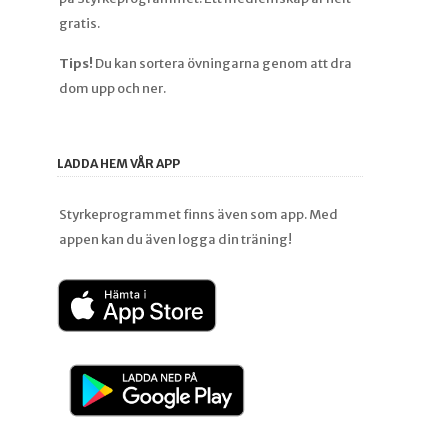
gratis.
Tips!
Du kan sortera övningarna genom att dra
dom upp och ner.
LADDA HEM VÅR APP
Styrkeprogrammet finns även som app. Med
appen kan du även logga din träning!