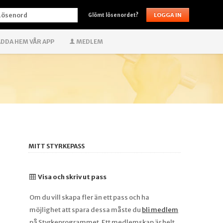
ÖSENORD
Glömt lösenordet?
DDA HEM VÅR APP
MEDLEM
MITT STYRKEPASS
Visa och skriv ut pass
Om du vill skapa fler än ett pass och ha
möjlighet att spara dessa måste du
bli medlem
på Styrkeprogrammet. Ett medlemskap är helt