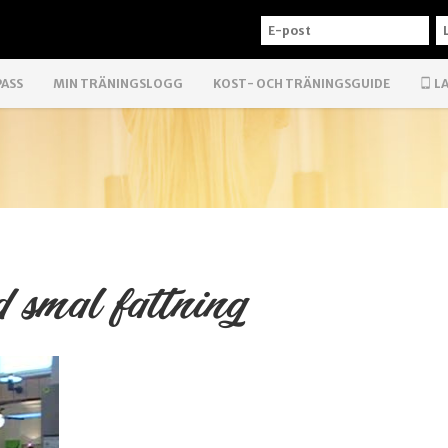
E-
L
POST
PASS
MIN TRÄNINGSLOGG
KOST- OCH TRÄNINGSGUIDE
LA
 smal fattning