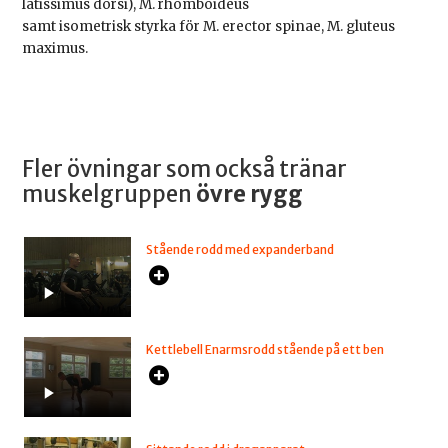
latissimus dorsi), M. rhomboideus
samt isometrisk styrka för M. erector spinae, M. gluteus
maximus.
Fler övningar som också tränar
muskelgruppen
övre rygg
Stående rodd med expanderband
Kettlebell Enarmsrodd stående på ett ben