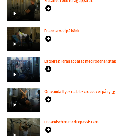
Sittande rodd i dragapparat
Enarmsrodd på bänk
Latsdrag i dragapparat med roddhandtag
Omvända flyes i cable-crossover på rygg
Enhandschins med repassistans