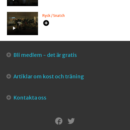
Ryck / Snatch
Bli medlem - det är gratis
Artiklar om kost och träning
Kontakta oss