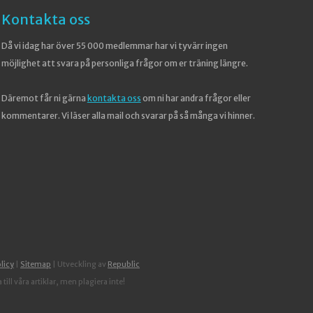
Kontakta oss
Då vi idag har över 55 000 medlemmar har vi tyvärr ingen
möjlighet att svara på personliga frågor om er träning längre.
Däremot får ni gärna
kontakta oss
om ni har andra frågor eller
kommentarer. Vi läser alla mail och svarar på så många vi hinner.
licy
|
Sitemap
| Utveckling av
Republic
ill våra artiklar, men plagiera inte!