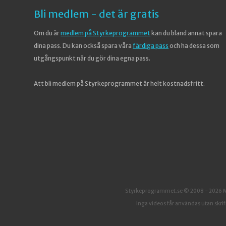
Bli medlem - det är gratis
Om du är
medlem på Styrkeprogrammet
kan du bland annat spara
dina pass. Du kan också spara våra
färdiga pass
och ha dessa som
utgångspunkt när du gör dina egna pass.
Att bli medlem på Styrkeprogrammet är helt kostnadsfritt.
Styrkeprogrammet.se © 2008 - 2026 Mik
Inga videos får användas utan skrifli