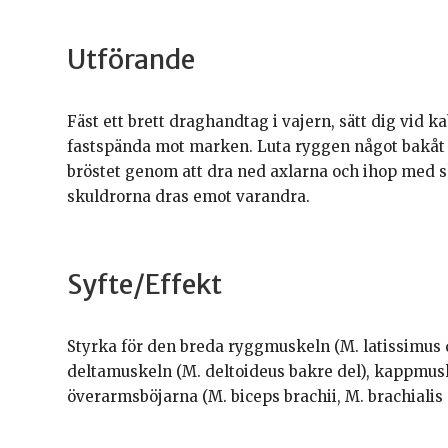
Utförande
Fäst ett brett draghandtag i vajern, sätt dig vid 
fastspända mot marken. Luta ryggen något bakåt 
bröstet genom att dra ned axlarna och ihop med sk
skuldrorna dras emot varandra.
Syfte/Effekt
Styrka för den breda ryggmuskeln (M. latissimus d
deltamuskeln (M. deltoideus bakre del), kappmusk
överarmsböjarna (M. biceps brachii, M. brachialis 