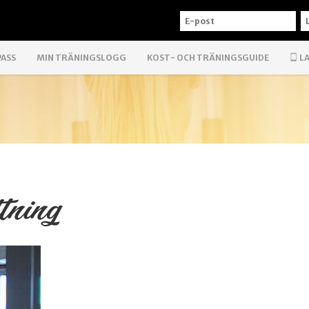
E-
L
POST
PASS
MIN TRÄNINGSLOGG
KOST- OCH TRÄNINGSGUIDE
LA
tning