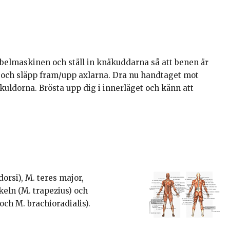
kabelmaskinen och ställ in knäkuddarna så att benen är
och släpp fram/upp axlarna. Dra nu handtaget mot
uldorna. Brösta upp dig i innerläget och känn att
orsi), M. teres major,
eln (M. trapezius) och
och M. brachioradialis).