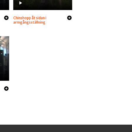
Chinshopp åt sidan i
armgångsställning