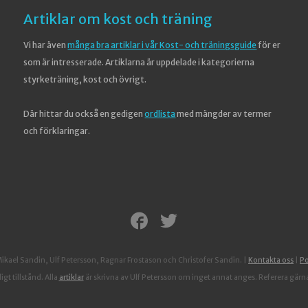
Artiklar om kost och träning
Vi har även
många bra artiklar i vår Kost- och träningsguide
för er
som är intresserade. Artiklarna är uppdelade i kategorierna
styrketräning, kost och övrigt.
Där hittar du också en gedigen
ordlista
med mängder av termer
och förklaringar.
ael Sandin, Ulf Petersson, Ragnar Frostason och Christofer Sandin.
|
Kontakta oss
|
Po
gt tillstånd. Alla
artiklar
är skrivna av Ulf Petersson om inget annat anges. Referera gärna t