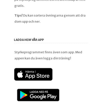
gratis.
Tips!
Du kan sortera övningarna genom att dra
dom upp och ner.
LADDA HEM VÅR APP
Styrkeprogrammet finns även som app. Med
appen kan du även logga din träning!