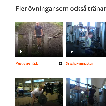
Fler övningar som också trän
Muscle ups i räck
Drag bakom nacken