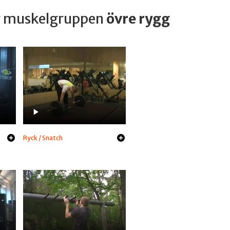
ar muskelgruppen
övre rygg
Ryck / Snatch