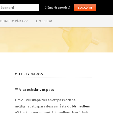
ÖSENORD
Glömt lösenordet?
DDA HEM VÅR APP
MEDLEM
MITT STYRKEPASS
Visa och skriv ut pass
Om du vill skapa fler än ett pass och ha
möjlighet att spara dessa måste du
bli medlem
på Styrkeprogrammet. Ett medlemskap är helt