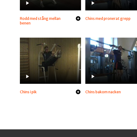
Rodd med stång mellan
Chins med pronerat grepp
benen
Chins i pik
Chins bakom nacken