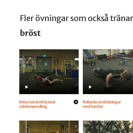
Fler övningar som också trän
bröst
Belastad armböj med
Rullande armböjningar
sidobenpendling
med hantlar