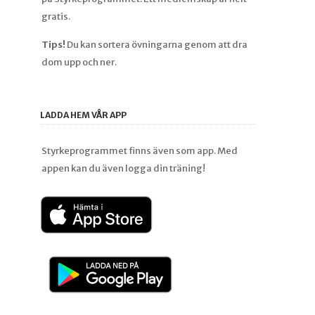
gratis.
Tips!
Du kan sortera övningarna genom att dra
dom upp och ner.
LADDA HEM VÅR APP
Styrkeprogrammet finns även som app. Med
appen kan du även logga din träning!