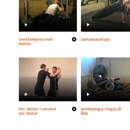
Sned bänkpress med
Santana push ups
hantlar
Pec-decker + omvänd
Armböjningar i ringar på
pec-decker
låda