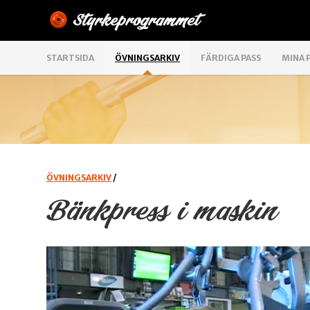
STARTSIDA
ÖVNINGSARKIV
FÄRDIGA PASS
MINA 
ÖVNINGSARKIV
/
Bänkpress i maskin