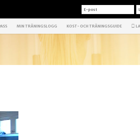
E-
L
POST
PASS
MIN TRÄNINGSLOGG
KOST- OCH TRÄNINGSGUIDE
LA