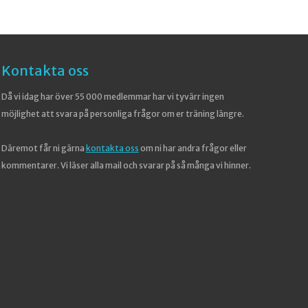
Kontakta oss
Då vi idag har över 55 000 medlemmar har vi tyvärr ingen
möjlighet att svara på personliga frågor om er träning längre.
Däremot får ni gärna
kontakta oss
om ni har andra frågor eller
kommentarer. Vi läser alla mail och svarar på så många vi hinner.