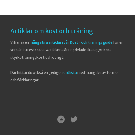
Artiklar om kost och träning
Vi har även
många bra artiklar i vår Kost- och träningsguide
för er
som är intresserade. Artiklarna är uppdelade i kategorierna
styrketräning, kost och övrigt.
Där hittar du också en gedigen
ordlista
med mängder av termer
och förklaringar.