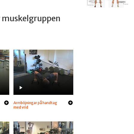
ar muskelgruppen
Armböjningar på handtag
med vrid