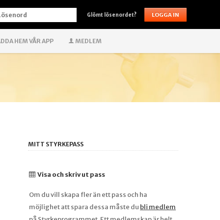
ÖSENORD
Glömt lösenordet?
DDA HEM VÅR APP
MEDLEM
MITT STYRKEPASS
Visa och skriv ut pass
Om du vill skapa fler än ett pass och ha
möjlighet att spara dessa måste du
bli medlem
på Styrkeprogrammet. Ett medlemskap är helt