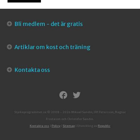
Bli medlem - det är gratis
Artiklar om kost och träning
Kontakta oss
Styrkeprogrammet.se © 2008 - 2026 Mikael Sandin, Ulf Petersson, Ragnar
Frostason och Christofer Sandin.
Kontakta oss
|
Policy
|
Sitemap
| Utveckling av
Republic