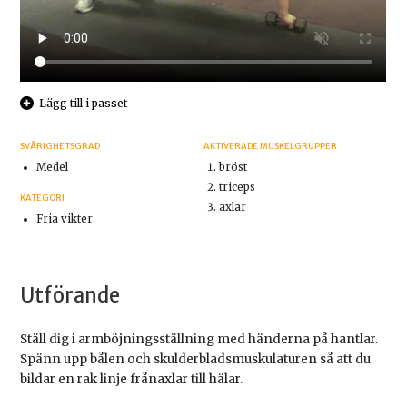
Lägg till i passet
SVÅRIGHETSGRAD
AKTIVERADE MUSKELGRUPPER
Medel
bröst
triceps
KATEGORI
axlar
Fria vikter
Utförande
Ställ dig i armböjningsställning med händerna på hantlar.
Spänn upp bålen och skulderbladsmuskulaturen så att du
bildar en rak linje frånaxlar till hälar.