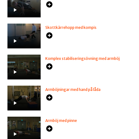
Skottkärrehopp med kompis
Komplex stabiliseringsövning med armböj
Armböjningar med hand på låda
Armböj med pinne