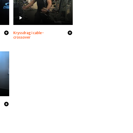
Kryssdrag i cable-
crossover