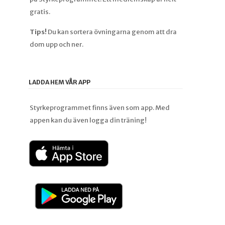
gratis.
Tips!
Du kan sortera övningarna genom att dra
dom upp och ner.
LADDA HEM VÅR APP
Styrkeprogrammet finns även som app. Med
appen kan du även logga din träning!