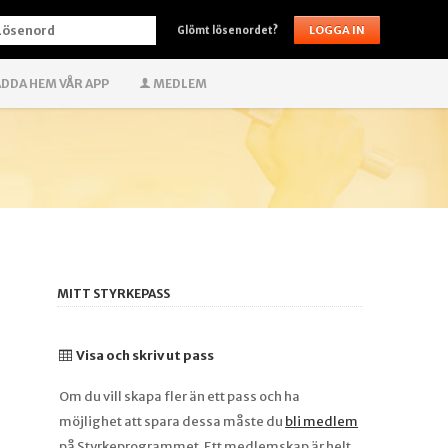
ÖSENORD
Glömt lösenordet?
DDA HEM VÅR APP
MEDLEM
MITT STYRKEPASS
Visa och skriv ut pass
Om du vill skapa fler än ett pass och ha
möjlighet att spara dessa måste du
bli medlem
på Styrkeprogrammet. Ett medlemskap är helt