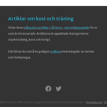
Artiklar om kost och träning
Vi har även
många bra artiklar i vår Kost- och träningsguide
för er
som är intresserade. Artiklarna är uppdelade i kategorierna
styrketräning, kost och övrigt.
Där hittar du också en gedigen
ordlista
med mängder av termer
och förklaringar.
ael Sandin, Ulf Petersson, Ragnar Frostason och Christofer Sandin.
|
Kontakta oss
|
Po