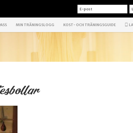
E-
L
POST
PASS
MIN TRÄNINGSLOGG
KOST- OCH TRÄNINGSGUIDE
LA
esbollar