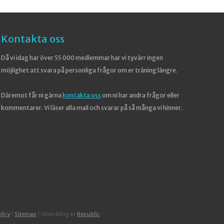
Kontakta oss
Då vi idag har över 55 000 medlemmar har vi tyvärr ingen
möjlighet att svara på personliga frågor om er träning längre.
Däremot får ni gärna
kontakta oss
om ni har andra frågor eller
kommentarer. Vi läser alla mail och svarar på så många vi hinner.
licy
|
Sitemap
| Utveckling av
Republic