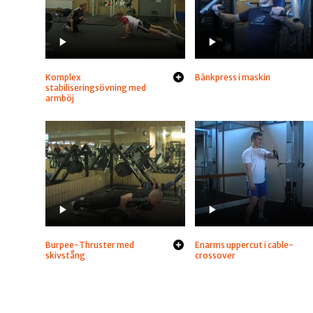
Komplex
Bänkpress i maskin
stabiliseringsövning med
armböj
Burpee-Thruster med
Enarms uppercut i cable-
skivstång
crossover