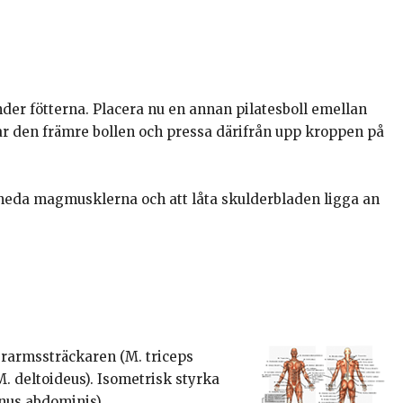
nder fötterna. Placera nu en annan pilatesboll emellan
ar den främre bollen och pressa därifrån upp kroppen på
 sneda magmusklerna och att låta skulderbladen ligga an
erarmssträckaren (M. triceps
(M. deltoideus). Isometrisk styrka
nus abdominis).