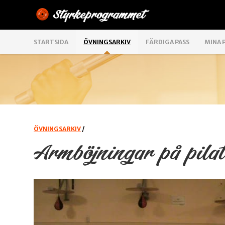
STARTSIDA
ÖVNINGSARKIV
FÄRDIGA PASS
MINA 
ÖVNINGSARKIV
/
Armböjningar på pilat