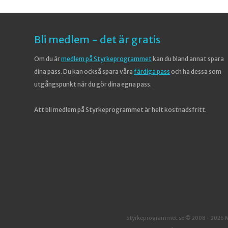
Bli medlem - det är gratis
Om du är
medlem på Styrkeprogrammet
kan du bland annat spara
dina pass. Du kan också spara våra
färdiga pass
och ha dessa som
utgångspunkt när du gör dina egna pass.
Att bli medlem på Styrkeprogrammet är helt kostnadsfritt.
Styrkeprogrammet.se © 2008 - 2026 Mik