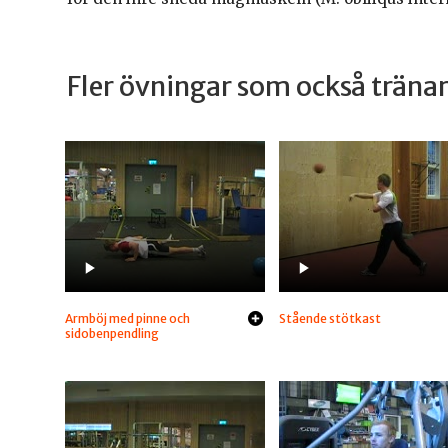
Fler övningar som också trän
Armböj med pinne och
Stående stötkast
sidobenpendling