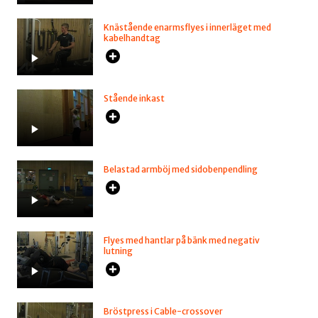
Knästående enarmsflyes i innerläget med
kabelhandtag
Stående inkast
Belastad armböj med sidobenpendling
Flyes med hantlar på bänk med negativ
lutning
Bröstpress i Cable-crossover