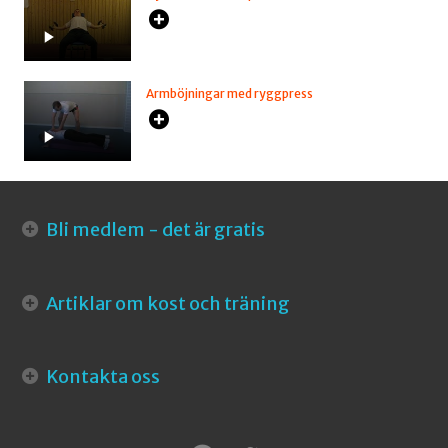
Armböjningar med ryggpress
Bli medlem - det är gratis
Artiklar om kost och träning
Kontakta oss