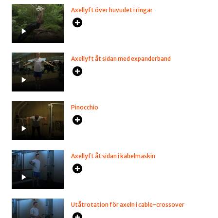
Axellyft över huvudet i ringar
Axellyft åt sidan med expanderband
Pinocchio
Axellyft åt sidan i kabelmaskin
Utåtrotation för axeln i cable-crossover