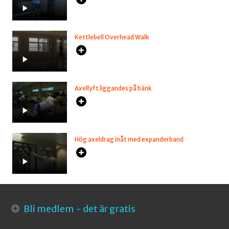
Kettlebell Overhead Walk
Axellyft liggandes på bänk
Hög axeldrag inåt med expanderband
Bli medlem - det är gratis