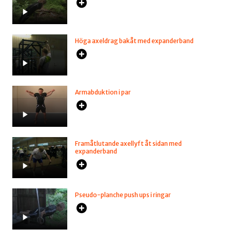
Höga axeldrag bakåt med expanderband
Armabduktion i par
Framåtlutande axellyft åt sidan med
expanderband
Pseudo-planche push ups i ringar