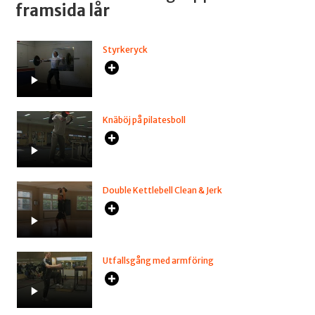
framsida lår
Styrkeryck
Knäböj på pilatesboll
Double Kettlebell Clean & Jerk
Utfallsgång med armföring