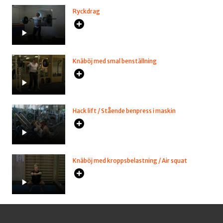
Ryckdrag
Knäböj med smal benställning
Hack lift / Stående benpress i maskin
Knäböj med kroppsbelastning / Air squat