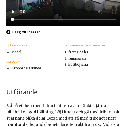
Lägg till i passet
SVÅRIGHETSGRAD
AKTIVERADE MUSKELGRUPPER
Medel
framsida lår
rumpa/säte
KATEGORI
höftböjarna
Kroppsbelastande
Utförande
Stå på ett ben med foten i mitten av en tänkt stjärna.
Bibehåll en god hållning, böj i knäet och gå med fribenet åt
stjärnans olika delar. Börja med att gå med fribenet snett
framför det böjande benet, därefter rakt fram osv. Vid sista