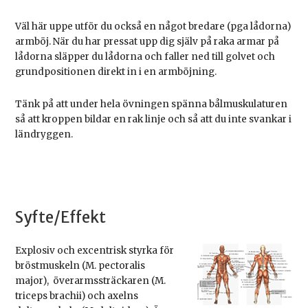
Väl här uppe utför du också en något bredare (pga lådorna)
armböj. När du har pressat upp dig själv på raka armar på
lådorna släpper du lådorna och faller ned till golvet och
grundpositionen direkt in i en armböjning.
Tänk på att under hela övningen spänna bålmuskulaturen
så att kroppen bildar en rak linje och så att du inte svankar i
ländryggen.
Syfte/Effekt
Explosiv och excentrisk styrka för
bröstmuskeln (M. pectoralis
major), överarmssträckaren (M.
triceps brachii) och axelns