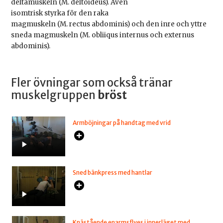
deltamuskeln (M. deltoideus). Även
isomtrisk styrka för den raka
magmuskeln (M. rectus abdominis) och den inre och yttre
sneda magmuskeln (M. obliiqus internus och externus
abdominis).
Fler övningar som också tränar
muskelgruppen
bröst
Armböjningar på handtag med vrid
Sned bänkpress med hantlar
Knästående enarmsflyes i innerläget med