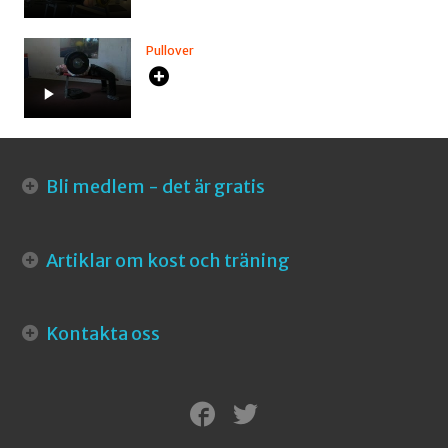
Pullover
Bli medlem - det är gratis
Artiklar om kost och träning
Kontakta oss