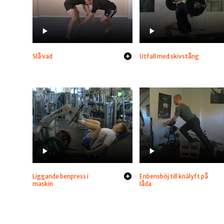
Slå vad
Utfall med skivstång
Liggande benpress i
Enbensböj till knälyft på
maskin
låda