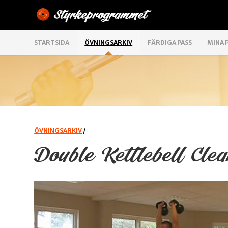
STARTSIDA
ÖVNINGSARKIV
FÄRDIGA PASS
MINA 
ÖVNINGSARKIV
/
Double Kettlebell Cl