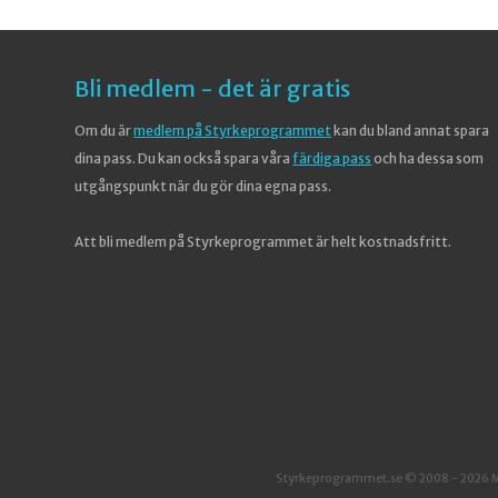
Bli medlem - det är gratis
Om du är
medlem på Styrkeprogrammet
kan du bland annat spara
dina pass. Du kan också spara våra
färdiga pass
och ha dessa som
utgångspunkt när du gör dina egna pass.
Att bli medlem på Styrkeprogrammet är helt kostnadsfritt.
Styrkeprogrammet.se © 2008 - 2026 Mik