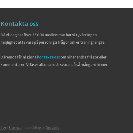
Kontakta oss
Då vi idag har över 55 000 medlemmar har vi tyvärr ingen
möjlighet att svara på personliga frågor om er träning längre.
Däremot får ni gärna
kontakta oss
om ni har andra frågor eller
kommentarer. Vi läser alla mail och svarar på så många vi hinner.
licy
|
Sitemap
| Utveckling av
Republic