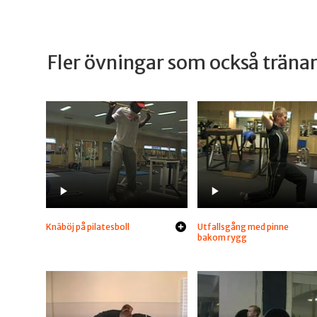
Fler övningar som också trän
Knäböj på pilatesboll
Utfallsgång med pinne
bakom rygg