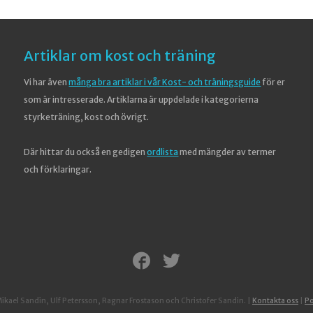
Artiklar om kost och träning
Vi har även
många bra artiklar i vår Kost- och träningsguide
för er
som är intresserade. Artiklarna är uppdelade i kategorierna
styrketräning, kost och övrigt.
Där hittar du också en gedigen
ordlista
med mängder av termer
och förklaringar.
ael Sandin, Ulf Petersson, Ragnar Frostason och Christofer Sandin.
|
Kontakta oss
|
Po