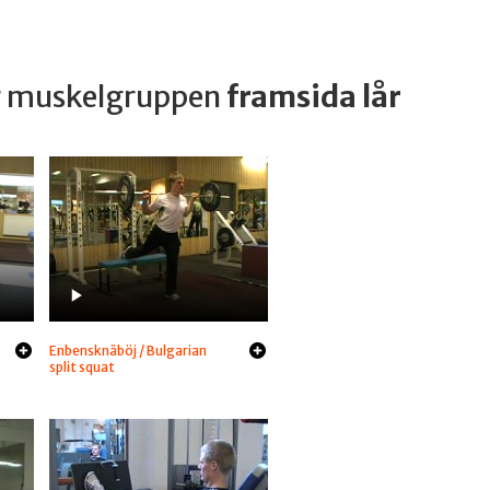
ar muskelgruppen
framsida lår
Enbensknäböj / Bulgarian
split squat