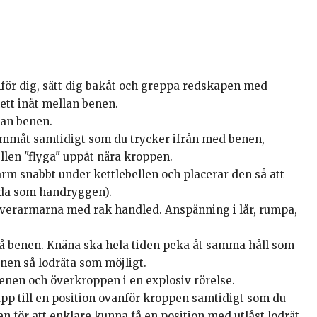
mför dig, sätt dig bakåt och greppa redskapen med
ett inåt mellan benen.
lan benen.
rammåt samtidigt som du trycker ifrån med benen,
len "flyga" uppåt nära kroppen.
 arm snabbt under kettlebellen och placerar den så att
ida som handryggen).
överarmarna med rak handled. Anspänning i lår, rumpa,
 på benen. Knäna ska hela tiden peka åt samma håll som
nen så lodräta som möjligt.
enen och överkroppen i en explosiv rörelse.
upp till en position ovanför kroppen samtidigt som du
en för att enklare kunna få en position med utlåst lodrät