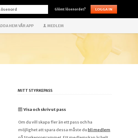
ÖSENORD
Glömt lösenordet?
DDA HEM VÅR APP
MEDLEM
MITT STYRKEPASS
Visa och skriv ut pass
Om du vill skapa fler än ett pass och ha
möjlighet att spara dessa måste du
bli medlem
på Styrkeprogrammet. Ett medlemskap är helt