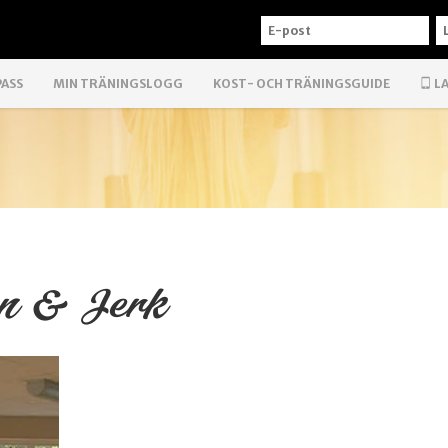
E-
L
POST
PASS
MIN TRÄNINGSLOGG
KOST- OCH TRÄNINGSGUIDE
LA
ean & Jerk