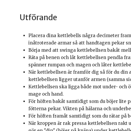
Utförande
Placera dina kettlebells några decimeter fra
inåtroterade armar så att handtagen pekar sn
Börja med att swinga kettlebellsen bakåt mel
Räta på benen och låt kettlebellsen pendla f
spänner rumpan och magen och låter kettlebel
När kettlebellsen är framför dig så för du din
kettlebellsen ligger utanför armen (samma s
Kettlebellsen ska ligga både mot under- och 
mage och hand.
För höften bakåt samtidigt som du böjer lite
fötterna pekar. Vikten på hälarna och underbe
För höften framåt samtidigt som du rätar på b
När kroppen är rak pressa kettlebellsen rakt 
gör en "dip" (böjer på knäna) under kettlebell