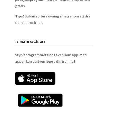
gratis.
Tips!
Du kan sortera övningarna genom att dra
dom upp och ner.
LADDA HEM VÅR APP
Styrkeprogrammet finns även som app. Med
appen kan du även logga din träning!