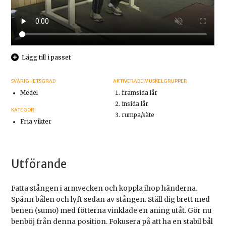
Lägg till i passet
SVÅRIGHETSGRAD
AKTIVERADE MUSKELGRUPPER
Medel
framsida lår
insida lår
KATEGORI
rumpa/säte
Fria vikter
Utförande
Fatta stången i armvecken och koppla ihop händerna.
Spänn bålen och lyft sedan av stången. Ställ dig brett med
benen (sumo) med fötterna vinklade en aning utåt. Gör nu
benböj från denna position. Fokusera på att ha en stabil bål