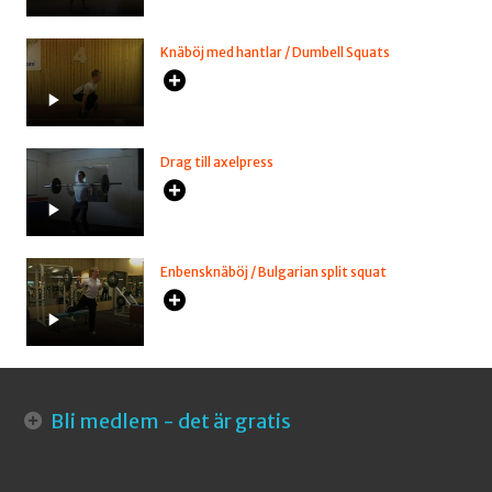
Knäböj med hantlar / Dumbell Squats
Drag till axelpress
Enbensknäböj / Bulgarian split squat
Bli medlem - det är gratis