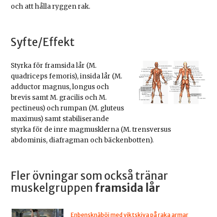
och att hålla ryggen rak.
Syfte/Effekt
Styrka för framsida lår (M.
quadriceps femoris), insida lår (M.
adductor magnus, longus och
brevis samt M. gracilis och M.
pectineus) och rumpan (M. gluteus
maximus) samt stabiliserande
styrka för de inre magmusklerna (M. trensversus
abdominis, diafragman och bäckenbotten).
Fler övningar som också tränar
muskelgruppen
framsida lår
Enbensknäböj med viktskiva på raka armar