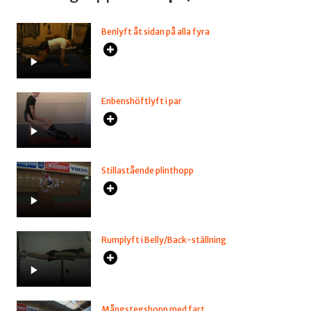
Benlyft åt sidan på alla fyra
Enbenshöftlyft i par
Stillastående plinthopp
Rumplyft i Belly/Back-ställning
Mångstegshopp med fart