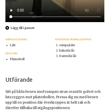
Lägg till i passet
SVÅRIGHETSGRAD
AKTIVERADE MUSKELGRUPPER
Lätt
rumpa/säte
baksida lår
KATEGORI
framsida lår
Pilatesboll
Utförande
Sitt på båda benen med rumpan strax ovanför golvet och
luta ryggen mot pilatesbollen. Pressa dig nu med benen
upp till en position där överkroppen är helt rak och
därefter tillbaka till utgångspositionen.