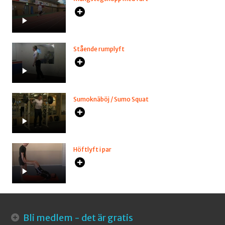
Stående rumplyft
Sumoknäböj / Sumo Squat
Höftlyft i par
Bli medlem - det är gratis