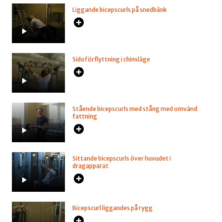
Liggande bicepscurls på snedbänk
Sidoförflyttning i chinsläge
Stående bicepscurls med stång med omvänd
fattning
Sittande bicepscurls över huvudet i
dragapparat
Bicepscurl liggandes på rygg