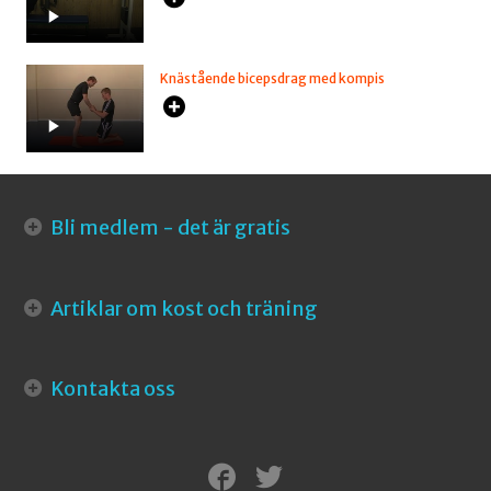
Knästående bicepsdrag med kompis
Bli medlem - det är gratis
Artiklar om kost och träning
Kontakta oss