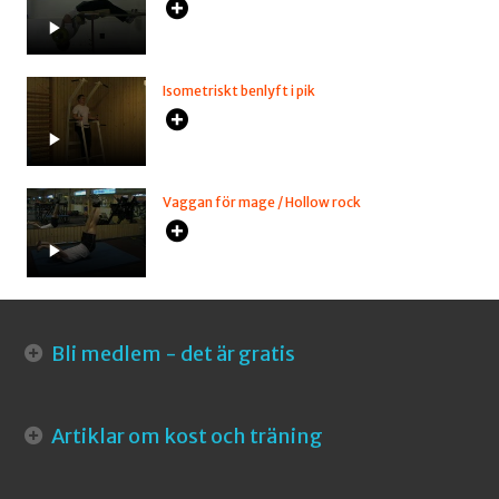
Isometriskt benlyft i pik
Vaggan för mage / Hollow rock
Bli medlem - det är gratis
Artiklar om kost och träning