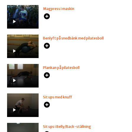
Magpress i maskin
Benlyft på snedbänk med pilatesboll
Plankan på pilatesboll
Sit ups med knuff
Sit ups i Belly/Back-ställning