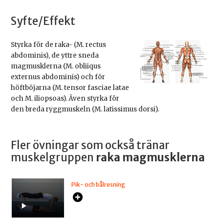
Syfte/Effekt
Styrka för de raka- (M. rectus
abdominis), de yttre sneda
magmusklerna (M. obliiqus
externus abdominis) och för
höftböjarna (M. tensor fasciae latae
och M. iliopsoas). Även styrka för
den breda ryggmuskeln (M. latissimus dorsi).
Fler övningar som också tränar
muskelgruppen
raka magmusklerna
Pik- och bålresning