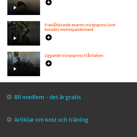
Framåtlutande enarms tricepspress över
huvudet med expanderband
Liggande tricepspress från halsen
Bli medlem - det är gratis
Artiklar om kost och träning