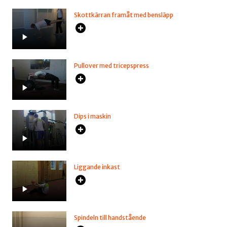
Skottkärran framåt med bensläpp
Pullover med tricepspress
Dips i maskin
Liggande inkast
Spindeln till handstående