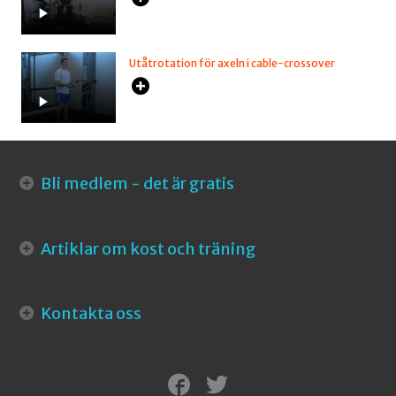
Utåtrotation för axeln i cable-crossover
Bli medlem - det är gratis
Artiklar om kost och träning
Kontakta oss