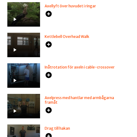
Axellyft över huvudet i ringar
Kettlebell Overhead Walk
Inåtrotation för axeln i cable-crossover
Axelpress med hantlar med armbågarna
framåt
Drag till hakan